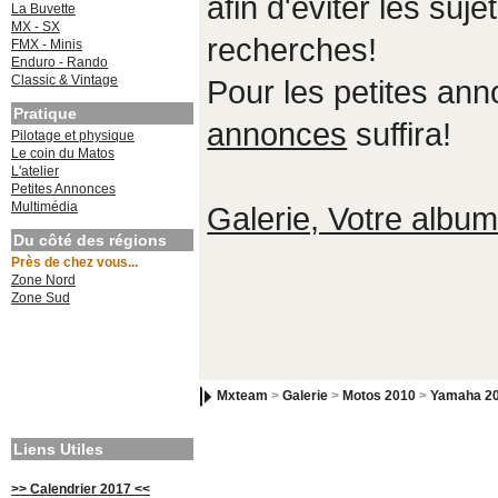
afin d'éviter les suje
La Buvette
MX - SX
recherches!
FMX - Minis
Enduro - Rando
Classic & Vintage
Pour les petites an
Pratique
annonces
suffira!
Pilotage et physique
Le coin du Matos
L'atelier
Petites Annonces
Multimédia
Galerie, Votre album,
Du côté des régions
Près de chez vous...
Zone Nord
Zone Sud
Mxteam
>
Galerie
>
Motos 2010
>
Yamaha 2
Liens Utiles
>> Calendrier 2017 <<