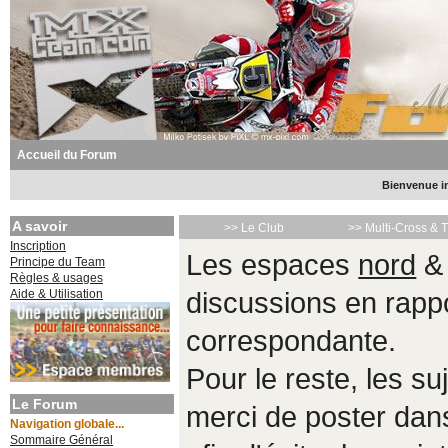
Accueil du Forum
Bienvenue in
A savoir
>> Le Club
>> Multi-Cross & 
Inscription
Les espaces
nord
Principe du Team
Règles & usages
Aide & Utilisation
discussions en rappo
correspondante.
Pour le reste, les s
Le Forum
merci de poster da
Navigation globale...
Sommaire Général