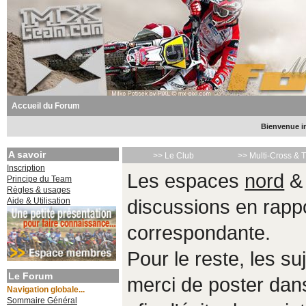
Accueil du Forum
Bienvenue in
A savoir
>> Le Club
>> Multi-Cross & 
Inscription
Les espaces
nord
Principe du Team
Règles & usages
Aide & Utilisation
discussions en rappo
correspondante.
Pour le reste, les s
Le Forum
merci de poster da
Navigation globale...
Sommaire Général