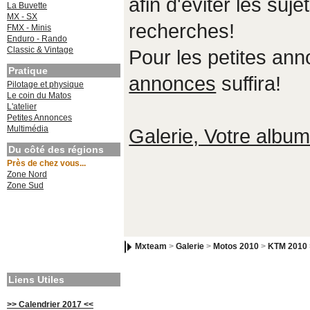
afin d'éviter les suje
La Buvette
MX - SX
recherches!
FMX - Minis
Enduro - Rando
Classic & Vintage
Pour les petites an
Pratique
annonces
suffira!
Pilotage et physique
Le coin du Matos
L'atelier
Petites Annonces
Multimédia
Galerie, Votre album,
Du côté des régions
Près de chez vous...
Zone Nord
Zone Sud
Mxteam
>
Galerie
>
Motos 2010
>
KTM 2010
Liens Utiles
>> Calendrier 2017 <<