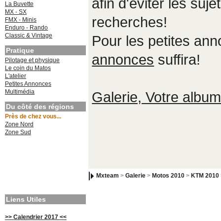
afin d'éviter les suje
La Buvette
MX - SX
recherches!
FMX - Minis
Enduro - Rando
Classic & Vintage
Pour les petites an
Pratique
annonces
suffira!
Pilotage et physique
Le coin du Matos
L'atelier
Petites Annonces
Multimédia
Galerie, Votre album,
Du côté des régions
Près de chez vous...
Zone Nord
Zone Sud
Mxteam
>
Galerie
>
Motos 2010
>
KTM 2010
Liens Utiles
>> Calendrier 2017 <<