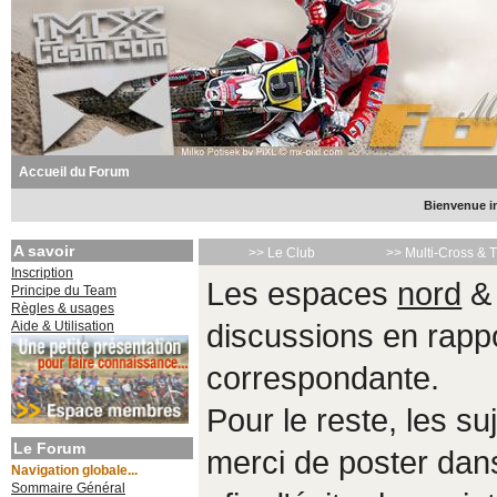
Accueil du Forum
Bienvenue in
A savoir
>> Le Club
>> Multi-Cross & 
Inscription
Les espaces
nord
Principe du Team
Règles & usages
Aide & Utilisation
discussions en rappo
correspondante.
Pour le reste, les s
Le Forum
merci de poster da
Navigation globale...
Sommaire Général