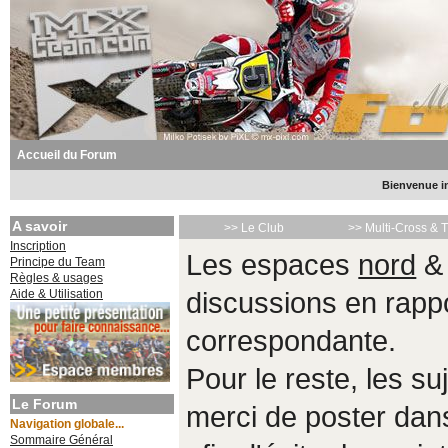
Accueil du Forum
Bienvenue in
A savoir
>> Le Club
>> Multi-Cross & 
Inscription
Les espaces
nord
Principe du Team
Règles & usages
Aide & Utilisation
discussions en rappo
correspondante.
Pour le reste, les s
Le Forum
merci de poster da
Navigation globale...
Sommaire Général