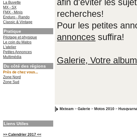
afin d'éviter les suje
La Buvette
MX - SX
recherches!
FMX - Minis
Enduro - Rando
Classic & Vintage
Pour les petites an
Pratique
annonces
suffira!
Pilotage et physique
Le coin du Matos
L'atelier
Petites Annonces
Multimédia
Galerie, Votre album,
Du côté des régions
Près de chez vous...
Zone Nord
Zone Sud
Mxteam
>
Galerie
>
Motos 2010
>
Husqvarna
Liens Utiles
>> Calendrier 2017 <<