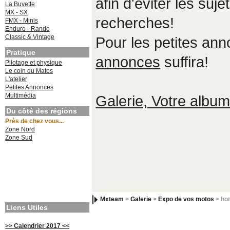
afin d'éviter les suje
La Buvette
MX - SX
recherches!
FMX - Minis
Enduro - Rando
Classic & Vintage
Pour les petites an
Pratique
annonces
suffira!
Pilotage et physique
Le coin du Matos
L'atelier
Petites Annonces
Multimédia
Galerie, Votre album,
Du côté des régions
Près de chez vous...
Zone Nord
Zone Sud
Mxteam
>
Galerie
>
Expo de vos motos
> hon
Liens Utiles
>> Calendrier 2017 <<