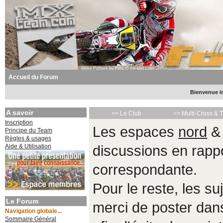
Accueil du Forum
Bienvenue in
A savoir
>> Le Club
>> Multi-Cross & 
Inscription
Les espaces
nord
Principe du Team
Règles & usages
Aide & Utilisation
discussions en rappo
correspondante.
Pour le reste, les s
Le Forum
merci de poster da
Navigation globale...
Sommaire Général