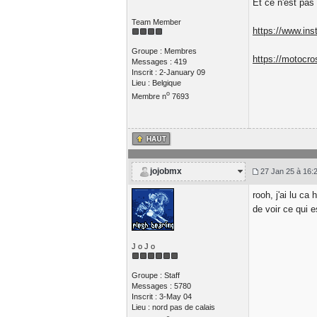
Et ce n'est pas 
Team Member
https://www.in
Groupe : Membres
https://motocro
Messages : 419
Inscrit : 2-January 09
Lieu : Belgique
o
Membre n
7693
jojobmx
27 Jan 25 à 16:
rooh, j'ai lu ca
de voir ce qui e
J o J o
Groupe : Staff
Messages : 5780
Inscrit : 3-May 04
Lieu : nord pas de calais