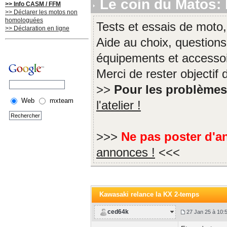
Le coin du Matos: l
>> Info CASM / FFM
>> Déclarer les motos non
homologuées
Tests et essais de moto,
>> Déclaration en ligne
Aide au choix, questions
équipements et accessoi
Merci de rester objectif
>>
Pour les problème
Web
mxteam
l'atelier !
>>>
Ne pas poster d'a
annonces !
<<<
Kawasaki relance la KX 2-temps
ced64k
27 Jan 25 à 10: