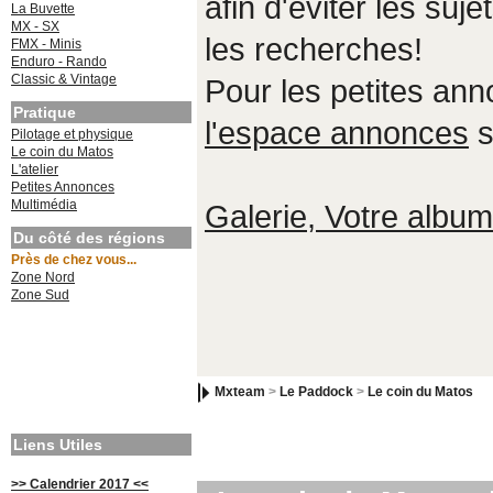
afin d'éviter les suje
La Buvette
MX - SX
les recherches!
FMX - Minis
Enduro - Rando
Classic & Vintage
Pour les petites an
Pratique
l'espace annonces
s
Pilotage et physique
Le coin du Matos
L'atelier
Petites Annonces
Multimédia
Galerie, Votre album,
Du côté des régions
Près de chez vous...
Zone Nord
Zone Sud
Mxteam
>
Le Paddock
>
Le coin du Matos
Liens Utiles
>> Calendrier 2017 <<