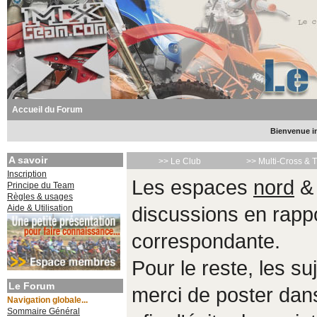
Accueil du Forum
Bienvenue in
A savoir
>> Le Club
>> Multi-Cross & 
Inscription
Les espaces
nord
Principe du Team
Règles & usages
Aide & Utilisation
discussions en rappo
correspondante.
Pour le reste, les s
Le Forum
merci de poster da
Navigation globale...
Sommaire Général