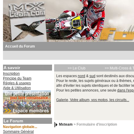
Accueil du Forum
A savoir
>> Le Club
>> Multi-Cross & 
Inscription
Les espaces
nord
&
sud
sont destinés aux discu
Principe du Team
Pour le reste, les sujets généraux ou à thèmes,
Règles & usages
afin d'éviter les sujets identiques et de faciliter 
Aide & Utilisation
Pour les petites annonces, une seule
dans l'es
Galerie, Votre album, vos motos, les circuits...
Le Forum
Mxteam
> Formulaire d'inscription
Navigation globale...
Sommaire Général