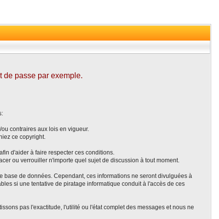
ot de passe par exemple.
s:
ou contraires aux lois en vigueur.
iez ce copyright.
fin d'aider à faire respecter ces conditions.
acer ou verrouiller n'importe quel sujet de discussion à tout moment.
s une base de données. Cependant, ces informations ne seront divulguées à
les si une tentative de piratage informatique conduit à l'accès de ces
ns pas l'exactitude, l'utilité ou l'état complet des messages et nous ne