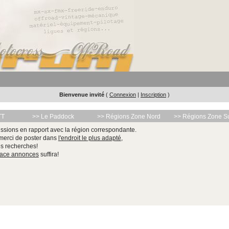
Bienvenue invité
(
Connexion
|
Inscription
)
TT
>> Le Paddock
>> Régions Zone Nord
>> Régions Zone S
ssions en rapport avec la région correspondante.
 merci de poster dans
l'endroit le plus adapté
,
les recherches!
pace annonces
suffira!