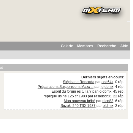
Galerie
Membres
Recherche
Aide
ud
Derniers sujets en cours:
Stéphane Roncada
par
ced64k
, 0 rép.
Préparations Suspensions Maxx ...
par
jojobmx
, 4 rép.
Esprit du forum es tu là ?
par
jojobmx
, 45 rép.
replique usine 125 cr 1983
par
raslebol56
, 22 rép.
Mon nouveau bébé
par
nico83
, 6 rép.
Suzuki 240 TSX 1987
par
old mx
, 2 rép.