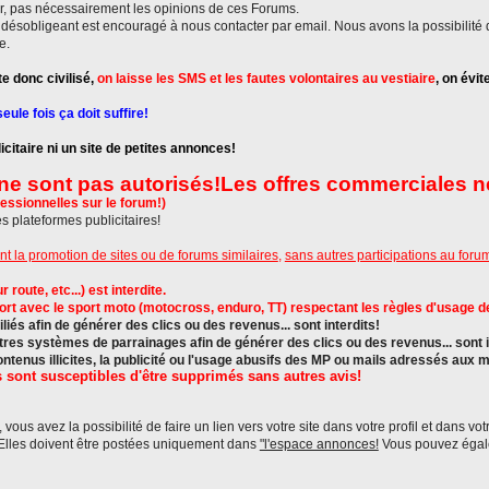
r, pas nécessairement les opinions de ces Forums.
st désobligeant est encouragé à nous contacter par email. Nous avons la possibilité
e.
e donc civilisé,
on laisse les SMS et les fautes volontaires au vestiaire
, on évi
ule fois ça doit suffire!
citaire ni un site de petites annonces!
ne sont pas autorisés!
Les offres commerciales n
essionnelles sur le forum!)
es plateformes publicitaires!
nt la promotion de sites ou de forums similaires
,
sans autres participations au forum 
route, etc...) est interdite.
t avec le sport moto (motocross, enduro, TT) respectant les règles d'usage des 
iliés afin de générer des clics ou des revenus... sont interdits!
s systèmes de parrainages afin de générer des clics ou des revenus... sont i
contenus illicites, la publicité ou l'usage abusifs des MP ou mails adressés aux
 sont susceptibles d'être supprimés sans autres avis!
 vous avez la possibilité de faire un lien vers votre site dans votre profil et dans vo
 Elles doivent être postées uniquement dans
"l'espace annonces!
Vous pouvez égale