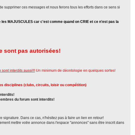
 de supprimer ces messages et nous ferons tous les efforts dans ce sens si
te les MAJUSCULES car c'est comme quand on CRIE et ce n'est pas la
e sont pas autorisées!
sont interdits aussi!!!
Un minimum de déontologie en quelques sortes!
disciplines (clubs, circuits, loisir ou compétition)
nterdits!
 membres du forum sont interdits!
tre signature. Dans ce cas, n'hésitez pas à faire un lien en retour!
ment mettre votre annonce dans l'espace "annonces" sans être inscrit dans