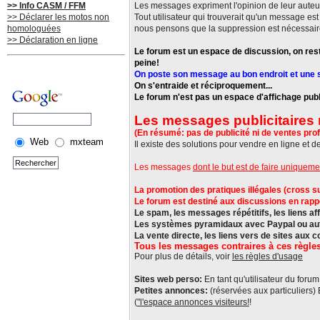
>> Info CASM / FFM
Les messages expriment l'opinion de leur auteu
>> Déclarer les motos non
Tout utilisateur qui trouverait qu'un message e
homologuées
nous pensons que la suppression est nécessair
>> Déclaration en ligne
Le forum est un espace de discussion, on rest
peine!
On poste son message au bon endroit et une se
On s'entraide et réciproquement...
Le forum n'est pas un espace d'affichage publi
Les messages publicitaires 
(En résumé: pas de publicité ni de ventes prof
Web
mxteam
Il existe des solutions pour vendre en ligne et d
Les messages
dont le but est de faire uniqueme
La promotion des pratiques illégales (cross sur 
Le forum est destiné aux discussions en rappor
Le spam, les messages répétitifs, les liens aff
Les systèmes pyramidaux avec Paypal ou autre
La vente directe, les liens vers de sites aux 
Tous les messages contraires à ces règles
Pour plus de détails, voir
les règles d'usage
Sites web perso:
En tant qu'utilisateur du forum,
Petites annonces:
(réservées aux particuliers)
(
"l'espace annonces visiteurs!
!