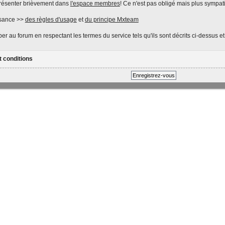
présenter brièvement dans
l'espace membres
! Ce n'est pas obligé mais plus sympat
ssance >>
des règles d'usage
et
du principe Mxteam
er au forum en respectant les termes du service tels qu'ils sont décrits ci-dessus e
t conditions