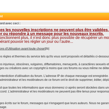
nt
ord avec ceci :
s les nouvelles inscriptions ne peuvent plus être validées.
ter ou répondre à un message pour les nouveaux inscrits.
fonctionnent plus, il n'est donc plus possible de récupérer un m
nt pouvoir les régler un jour ou l'autre...
ons d'Utilisation avant toute chose!
[/b]
s règles et thermes du service tels qu'ils vous sont proposés et détaillés ci-dessou
njurieux, obscènes, vulgaires, diffamatoires, menaçants, à caractères sexuels et/
ges ou créations avec un copyright à moins que ces forums ou vous même ne déten
nterdiction d'utilisation du forum. L'adresse IP de chaque message est enregistrée a
administrateur et les modérateurs de ce forum ont le droit de supprimer, éditer, dépl
le fait que toutes les informations que vous donnerez ci-après seront stockées dan
cord. L'administrateur et les modérateurs ne peuvent pas être tenus pour responsab
crits sur le forum, messages qui n'engagent que leurs auteurs. Nous ne garantisso
sage.