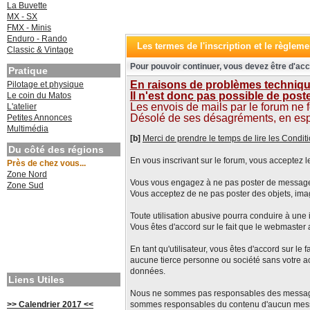
La Buvette
MX - SX
FMX - Minis
Enduro - Rando
Les termes de l'inscription et le règleme
Classic & Vintage
Pour pouvoir continuer, vous devez être d'acc
Pratique
En raisons de problèmes technique
Pilotage et physique
Il n'est donc pas possible de pos
Le coin du Matos
Les envois de mails par le forum ne 
L'atelier
Désolé de ses désagréments, en espéra
Petites Annonces
Multimédia
[b]
Merci de prendre le temps de lire les Conditi
Du côté des régions
En vous inscrivant sur le forum, vous acceptez le
Près de chez vous...
Zone Nord
Vous vous engagez à ne pas poster de messages i
Zone Sud
Vous acceptez de ne pas poster des objets, ima
Toute utilisation abusive pourra conduire à une i
Vous êtes d'accord sur le fait que le webmaster 
En tant qu'utilisateur, vous êtes d'accord sur 
aucune tierce personne ou société sans votre ac
données.
Liens Utiles
Nous ne sommes pas responsables des messages é
>> Calendrier 2017 <<
sommes responsables du contenu d'aucun mes