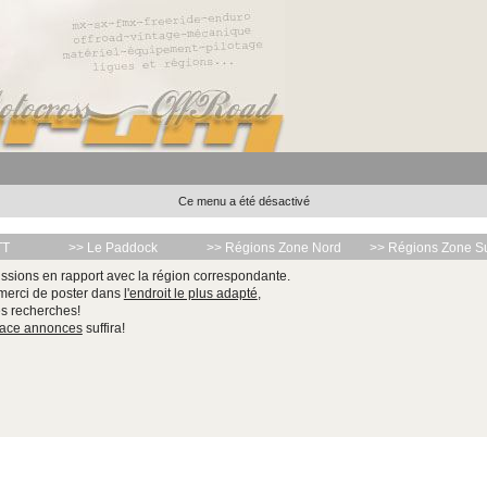
Ce menu a été désactivé
TT
>> Le Paddock
>> Régions Zone Nord
>> Régions Zone S
ssions en rapport avec la région correspondante.
 merci de poster dans
l'endroit le plus adapté
,
les recherches!
pace annonces
suffira!