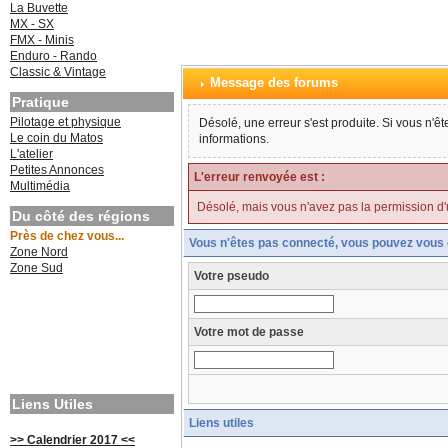
La Buvette
MX - SX
FMX - Minis
Enduro - Rando
Classic & Vintage
Message des forums
Pratique
Pilotage et physique
Désolé, une erreur s'est produite. Si vous n'ê
Le coin du Matos
informations.
L'atelier
Petites Annonces
L'erreur renvoyée est :
Multimédia
Désolé, mais vous n'avez pas la permission d'uti
Du côté des régions
Près de chez vous...
Vous n'êtes pas connecté, vous pouvez vous 
Zone Nord
Zone Sud
Votre pseudo
Votre mot de passe
Liens Utiles
Liens utiles
>> Calendrier 2017 <<