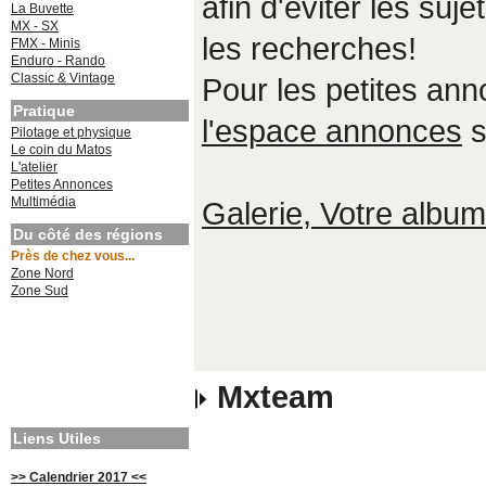
afin d'éviter les suje
La Buvette
MX - SX
les recherches!
FMX - Minis
Enduro - Rando
Classic & Vintage
Pour les petites an
Pratique
l'espace annonces
s
Pilotage et physique
Le coin du Matos
L'atelier
Petites Annonces
Multimédia
Galerie, Votre album,
Du côté des régions
Près de chez vous...
Zone Nord
Zone Sud
Mxteam
Liens Utiles
>> Calendrier 2017 <<