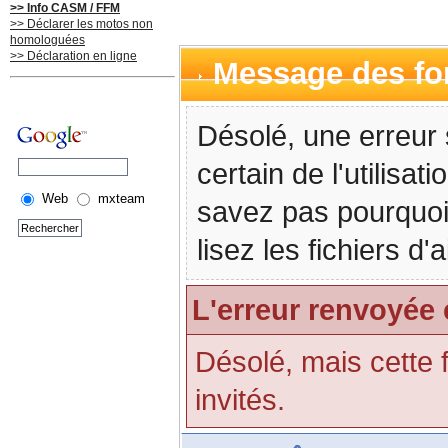
>> Info CASM / FFM
>> Déclarer les motos non
homologuées
>> Déclaration en ligne
Message des f
Désolé, une erreur 
certain de l'utilisa
Web
mxteam
savez pas pourquoi
lisez les fichiers d
L'erreur renvoyée 
Désolé, mais cette f
invités.