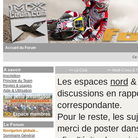
Accueil du Forum
Ce 
A savoir
>> Le Club
>> Multi-Cross & 
Inscription
Les espaces
nord
Principe du Team
Règles & usages
Aide & Utilisation
discussions en rappo
correspondante.
Pour le reste, les s
Le Forum
merci de poster da
Navigation globale...
Sommaire Général