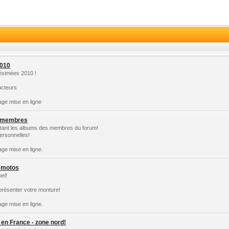
010
ésimées 2010 !
ucteurs
age mise en ligne
 membres
ntant les albums des membres du forum!
ersonnelles!
age mise en ligne.
 motos
uel!
 présenter votre monture!
age mise en ligne.
 en France - zone nord!