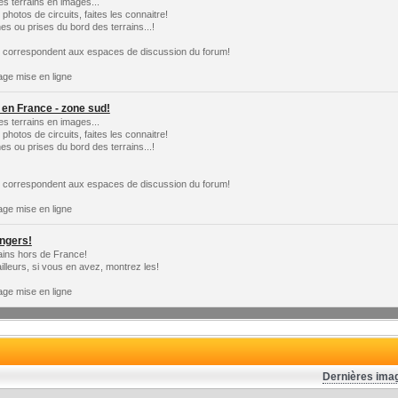
es terrains en images...
hotos de circuits, faites les connaitre!
es ou prises du bord des terrains...!
s correspondent aux espaces de discussion du forum!
age mise en ligne
 en France - zone sud!
es terrains en images...
hotos de circuits, faites les connaitre!
es ou prises du bord des terrains...!
s correspondent aux espaces de discussion du forum!
age mise en ligne
angers!
ains hors de France!
illeurs, si vous en avez, montrez les!
age mise en ligne
Dernières ima