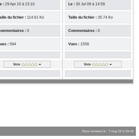
e :
29 Apr 10 à 23:10
Le :
30 Jul 09 à 14:59
aille du fichier :
114.61 Ko
Taille du fichier :
35.74 Ko
ommentaires :
0
Commentaires :
0
ues :
594
Vues :
1558
Vote
Vote
Nous sommes le : 7 Aug 26 à 09:44