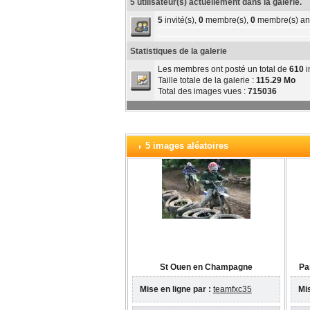
5 utilisateur(s) actuellement dans la galerie.
5
invité(s),
0
membre(s),
0
membre(s) an
Statistiques de la galerie
Les membres ont posté un total de
610
i
Taille totale de la galerie :
115.29 Mo
Total des images vues :
715036
5 images aléatoires
St Ouen en Champagne
Pa
Mise en ligne par :
teamfxc35
Mis