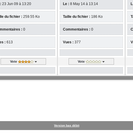
:
23 Jun 09 à 13:20
Le :
8 May 14 à 13:14
L
lle du fichier :
259.55 Ko
Taille du fichier :
186 Ko
T
mmentaires :
0
Commentaires :
0
C
es :
613
Vues :
377
V
Vote
Vote
Version bas débit