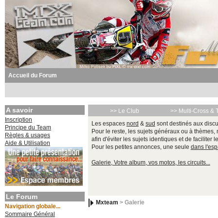
Accueil du Forum
A savoir
>> Le Club
>> Multi-Cross & 
Inscription
Les espaces
nord
&
sud
sont destinés aux discu
Principe du Team
Pour le reste, les sujets généraux ou à thèmes,
Règles & usages
afin d'éviter les sujets identiques et de faciliter 
Aide & Utilisation
Pour les petites annonces, une seule
dans l'es
Galerie, Votre album, vos motos, les circuits...
Le Forum
Mxteam
> Galerie
Navigation globale...
Sommaire Général