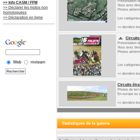
Présentation d
>> Info CASM / FFM
Vous avez des p
>> Déclarer les motos non
Photos aérienn
homologuées
>> Déclaration en ligne
Les catégorie
<< dernière im
Circuits
Présentation d
Vous avez des p
Photos aérienn
Web
mxteam
Les catégorie
<< dernière im
Circuits étr
Photos de terr
En europe ou a
<< dernière im
Statistiques de la galerie