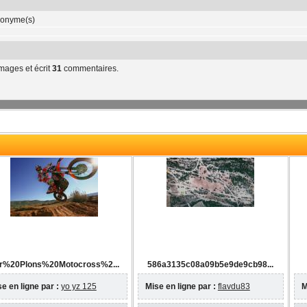
onyme(s)
mages et écrit
31
commentaires.
r%20Plons%20Motocross%2...
586a3135c08a09b5e9de9cb98...
e en ligne par :
yo yz 125
Mise en ligne par :
flavdu83
M