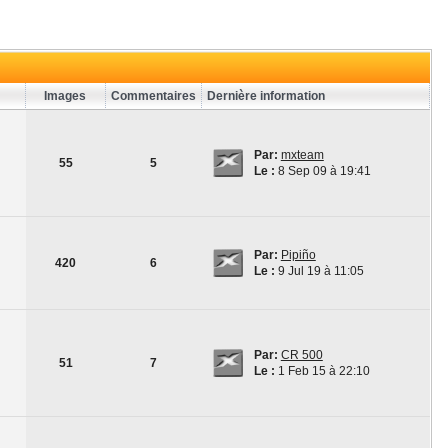
Images
Commentaires
Dernière information
Par:
mxteam
55
5
Le :
8 Sep 09 à 19:41
Par:
Pipiño
420
6
Le :
9 Jul 19 à 11:05
Par:
CR 500
51
7
Le :
1 Feb 15 à 22:10