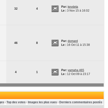
Par:
kevdeta
32
4
Le :
3 Nov 15 à 16:02
Par:
domard
46
8
Le :
16 Oct 11 à 15:38
Par:
yamaha 465
4
1
Le :
12 Oct 09 à 23:17
ges
·
Top des votes
·
Images les plus vues
·
Derniers commentaires postés