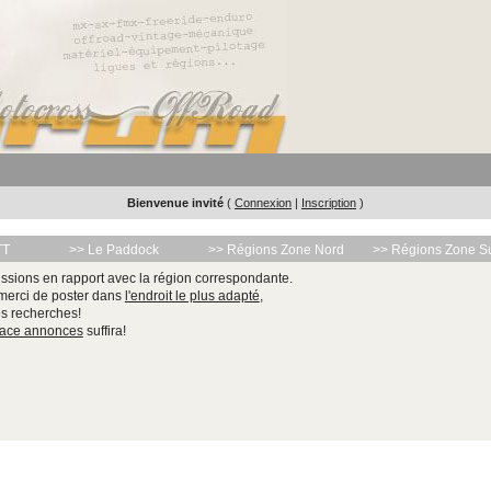
Bienvenue invité
(
Connexion
|
Inscription
)
TT
>> Le Paddock
>> Régions Zone Nord
>> Régions Zone S
ssions en rapport avec la région correspondante.
 merci de poster dans
l'endroit le plus adapté
,
les recherches!
pace annonces
suffira!