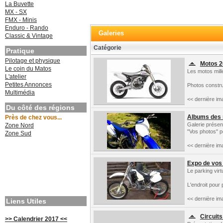
La Buvette
MX - SX
FMX - Minis
Enduro - Rando
Galeries
Classic & Vintage
Catégorie
Pratique
Pilotage et physique
Motos 2
Le coin du Matos
Les motos mill
L'atelier
Petites Annonces
Photos constr
Multimédia
<< dernière im
Du côté des régions
Albums des
Près de chez vous...
Galerie prése
Zone Nord
"Vos photos" p
Zone Sud
<< dernière im
Expo de vos
Le parking virt
L'endroit pour
<< dernière im
Liens Utiles
Circuits
>> Calendrier 2017 <<