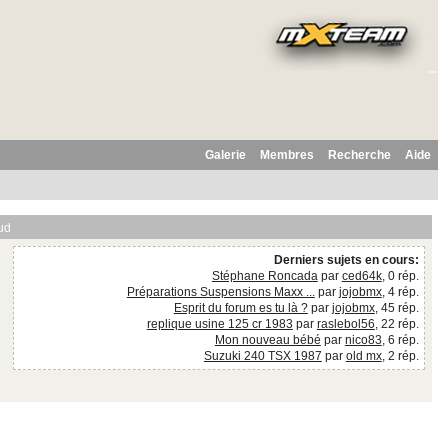
Galerie
Membres
Recherche
Aide
ud
Derniers sujets en cours:
Stéphane Roncada
par
ced64k
, 0 rép.
Préparations Suspensions Maxx ...
par
jojobmx
, 4 rép.
Esprit du forum es tu là ?
par
jojobmx
, 45 rép.
replique usine 125 cr 1983
par
raslebol56
, 22 rép.
Mon nouveau bébé
par
nico83
, 6 rép.
Suzuki 240 TSX 1987
par
old mx
, 2 rép.