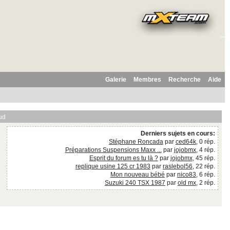
Galerie
Membres
Recherche
Aide
ud
Derniers sujets en cours:
Stéphane Roncada
par
ced64k
, 0 rép.
Préparations Suspensions Maxx ...
par
jojobmx
, 4 rép.
Esprit du forum es tu là ?
par
jojobmx
, 45 rép.
replique usine 125 cr 1983
par
raslebol56
, 22 rép.
Mon nouveau bébé
par
nico83
, 6 rép.
Suzuki 240 TSX 1987
par
old mx
, 2 rép.