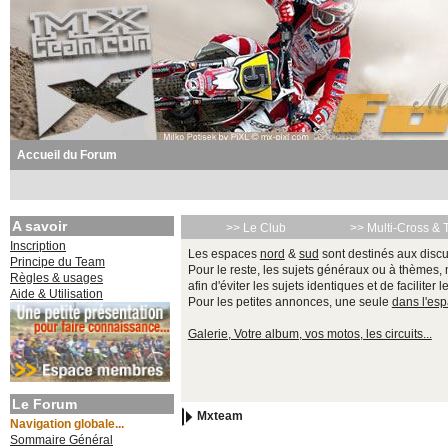
Accueil du Forum
A savoir
>> Le Club
>> Multi-Cross & 
Inscription
Les espaces
nord
&
sud
sont destinés aux discu
Principe du Team
Pour le reste, les sujets généraux ou à thèmes,
Règles & usages
afin d'éviter les sujets identiques et de faciliter 
Aide & Utilisation
Pour les petites annonces, une seule
dans l'es
Galerie, Votre album, vos motos, les circuits...
Le Forum
Mxteam
Navigation globale...
Sommaire Général