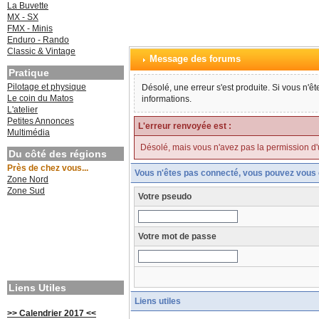
La Buvette
MX - SX
FMX - Minis
Enduro - Rando
Classic & Vintage
Message des forums
Pratique
Pilotage et physique
Désolé, une erreur s'est produite. Si vous n'ê
Le coin du Matos
informations.
L'atelier
Petites Annonces
L'erreur renvoyée est :
Multimédia
Désolé, mais vous n'avez pas la permission d'uti
Du côté des régions
Près de chez vous...
Vous n'êtes pas connecté, vous pouvez vous 
Zone Nord
Zone Sud
Votre pseudo
Votre mot de passe
Liens Utiles
Liens utiles
>> Calendrier 2017 <<