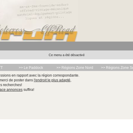
Ce menu a été désactivé
TT
>> Le Paddock
>> Régions Zone Nord
>> Régions Zone S
ssions en rapport avec la région correspondante.
 merci de poster dans
l'endroit le plus adapté
,
les recherches!
pace annonces
suffira!