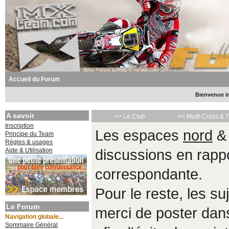
Accueil du Forum
Bienvenue in
A savoir
>> Le Club
>> Multi-Cross & 
Inscription
Les espaces
nord
Principe du Team
Règles & usages
Aide & Utilisation
discussions en rappo
correspondante.
Pour le reste, les s
Le Forum
merci de poster da
Navigation globale...
Sommaire Général