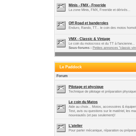
Minis - FMX - Freeride
La zone Minis, FMX, Freeride et dérivés...
Off Road et banderoles
Enduro, Rando, TT... le coin des motos homo
VMX - Classic & Vintage
Le coin du motocross et du TT à l'ancienne...
Sous-forums :
Petites annonces "classic vint
Le Paddock
Forum
Pilotage et physique
Technique de pilotage et préparation physique.
Le coin du Matos
Aide au choix... Motos, accessoires & équipe
Test, avis ou questions sur le matériel, les m
nouveautés (et pas seulement)!
L'atelier
Pour parler mécanique, réparation ou préparat