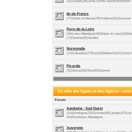
(25)Doubs(39)Jura(70)Hte-Saône(90)Belfort
Ile-de-France
(77)Seine-et-Marne(78)Yvelines(91)Essonne +
Pays-de-la-Loire
(44)Loire-Atlantique(49)Maine-et-Loire(53)M
(72)Sarthe(85)Vendée
Normandie
(14)Calvados(27)Eure(50)Manche(61)Orne(7
Picardie
(02)Aisne(60)Oise(80)Somme
Du côté des ligues et des régions - zone
Forum
Aquitaine - Sud Ouest
(24)Dordogne(33)Gironde(40)Landes(47)Lot
(64)Pyrénées-Atlantiques
Auvergne