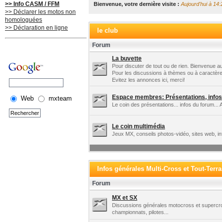
>> Info CASM / FFM
Bienvenue, votre dernière visite :
Aujourd'hui à 14:
>> Déclarer les motos non
homologuées
>> Déclaration en ligne
le club
Forum
La buvette
Pour discuter de tout ou de rien. Bienvenue au
Pour les discussions à thèmes ou à caractère
Evitez les annonces ici, merci!
Espace membres: Présentations, infos 
Web
mxteam
Le coin des présentations... infos du forum... 
Le coin multimédia
Jeux MX, conseils photos-vidéo, sites web, in
Infos générales Multi-Cross et Tout-Terra
Forum
MX et SX
Discussions générales motocross et supercros
championnats, pilotes...