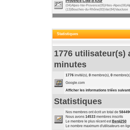
Provence-Côte-d'Azur
(04)Alpes-hte-Provence(05)Htes-Alpes(06)Al
(13)Bouches-du-Rhône(83)Var(84)Vaucluse
Statistiques
1776 utilisateur(s) 
minutes
1776
invité(s),
0
membre(s),
0
membre(s)
Google.com
Afficher les informations triées suivant
Statistiques
Nos membres ont écrit un total de
58449
Nous avons
14533
membres inscrits
Le membre le plus récent est
Benji250
Le nombre maximum d'utilisateurs en li