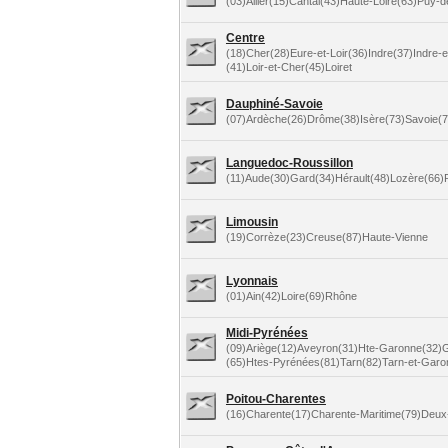
(03)Allier(15)Cantal(43)Haute-Loire(63)Puy
Centre
(18)Cher(28)Eure-et-Loir(36)Indre(37)Indre-e
(41)Loir-et-Cher(45)Loiret
Dauphiné-Savoie
(07)Ardèche(26)Drôme(38)Isère(73)Savoie(
Languedoc-Roussillon
(11)Aude(30)Gard(34)Hérault(48)Lozère(66)
Limousin
(19)Corrèze(23)Creuse(87)Haute-Vienne
Lyonnais
(01)Ain(42)Loire(69)Rhône
Midi-Pyrénées
(09)Ariège(12)Aveyron(31)Hte-Garonne(32)G
(65)Htes-Pyrénées(81)Tarn(82)Tarn-et-Garo
Poitou-Charentes
(16)Charente(17)Charente-Maritime(79)Deux