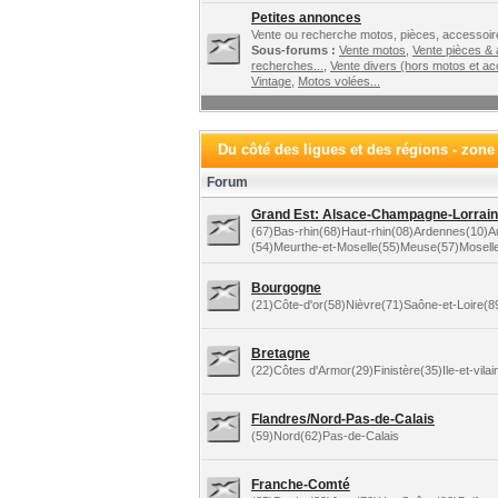
Petites annonces
Vente ou recherche motos, pièces, accessoire
Sous-forums :
Vente motos
,
Vente pièces &
recherches...
,
Vente divers (hors motos et ac
Vintage
,
Motos volées...
Du côté des ligues et des régions - zone
Forum
Grand Est: Alsace-Champagne-Lorraine
(67)Bas-rhin(68)Haut-rhin(08)Ardennes(10)
(54)Meurthe-et-Moselle(55)Meuse(57)Mosell
Bourgogne
(21)Côte-d'or(58)Nièvre(71)Saône-et-Loire(
Bretagne
(22)Côtes d'Armor(29)Finistère(35)Ile-et-vila
Flandres/Nord-Pas-de-Calais
(59)Nord(62)Pas-de-Calais
Franche-Comté