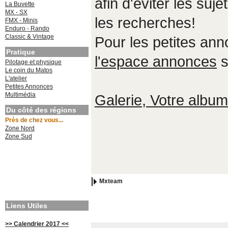
afin d'éviter les suje
La Buvette
MX - SX
les recherches!
FMX - Minis
Enduro - Rando
Classic & Vintage
Pour les petites an
Pratique
l'espace annonces
s
Pilotage et physique
Le coin du Matos
L'atelier
Petites Annonces
Multimédia
Galerie, Votre album,
Du côté des régions
Près de chez vous...
Zone Nord
Zone Sud
Mxteam
Liens Utiles
>> Calendrier 2017 <<