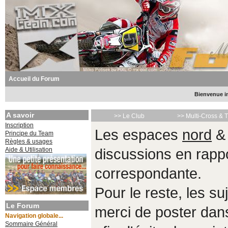
Accueil du Forum
Bienvenue in
A savoir
>> Le Club
>> Multi-Cross & 
Inscription
Les espaces
nord
Principe du Team
Règles & usages
Aide & Utilisation
discussions en rappo
correspondante.
Pour le reste, les s
Le Forum
merci de poster da
Navigation globale...
Sommaire Général