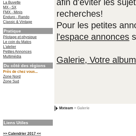
afin d'éviter les suje
La Buvette
MX - SX
recherches!
FMX - Minis
Enduro - Rando
Classic & Vintage
Pour les petites an
Pratique
l'espace annonces
s
Pilotage et physique
Le coin du Matos
L'atelier
Petites Annonces
Multimédia
Galerie, Votre album,
Du côté des régions
Près de chez vous...
Zone Nord
Zone Sud
Mxteam
> Galerie
Liens Utiles
>> Calendrier 2017 <<