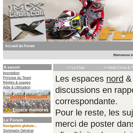
Accueil du Forum
Bienvenue in
A savoir
>> Le Club
>> Multi-Cross & 
Inscription
Les espaces
nord
Principe du Team
Règles & usages
Aide & Utilisation
discussions en rappo
correspondante.
Pour le reste, les s
Le Forum
merci de poster da
Navigation globale...
Sommaire Général