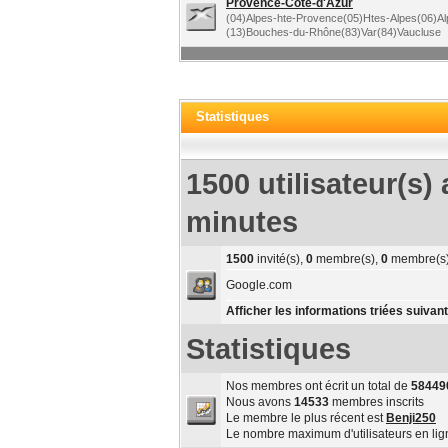
Provence-Côte-d'Azur
(04)Alpes-hte-Provence(05)Htes-Alpes(06)Al
(13)Bouches-du-Rhône(83)Var(84)Vaucluse
Statistiques
1500 utilisateur(s) 
minutes
1500
invité(s),
0
membre(s),
0
membre(s)
Google.com
Afficher les informations triées suivant
Statistiques
Nos membres ont écrit un total de
58449
Nous avons
14533
membres inscrits
Le membre le plus récent est
Benji250
Le nombre maximum d'utilisateurs en li