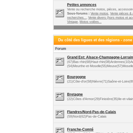
Petites annonces
Vente ou recherche motos, pièces, accessoire
Sous-forums :
Vente motos
,
Vente pièces &
recherches...
,
Vente divers (hors motos et ac
Vintage
,
Motos volées...
Du côté des ligues et des régions - zone
Forum
Grand Est: Alsace-Champagne-Lorraine
(67)Bas-rhin(68)Haut-rhin(08)Ardennes(10)
(54)Meurthe-et-Moselle(55)Meuse(57)Mosell
Bourgogne
(21)Côte-d'or(58)Nièvre(71)Saône-et-Loire(
Bretagne
(22)Côtes d'Armor(29)Finistère(35)Ile-et-vila
Flandres/Nord-Pas-de-Calais
(59)Nord(62)Pas-de-Calais
Franche-Comté