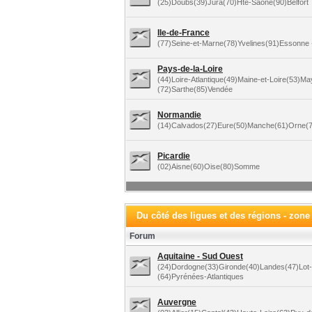
(25)Doubs(39)Jura(70)Hte-Saône(90)Belfort
Ile-de-France
(77)Seine-et-Marne(78)Yvelines(91)Essonne +
Pays-de-la-Loire
(44)Loire-Atlantique(49)Maine-et-Loire(53)M
(72)Sarthe(85)Vendée
Normandie
(14)Calvados(27)Eure(50)Manche(61)Orne(7
Picardie
(02)Aisne(60)Oise(80)Somme
Du côté des ligues et des régions - zone
Forum
Aquitaine - Sud Ouest
(24)Dordogne(33)Gironde(40)Landes(47)Lot
(64)Pyrénées-Atlantiques
Auvergne