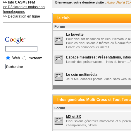
>> Info CASM / FFM
Bienvenue, votre dernière visite :
Aujourd'hui à 23:
>> Déclarer les motos non
homologuées
>> Déclaration en ligne
le club
Forum
La buvette
Pour discuter de tout ou de rien. Bienvenue au
Pour les discussions à thèmes ou à caractère
Evitez les annonces ici, merci!
Espace membres: Présentations, infos 
Web
mxteam
Le coin des présentations... infos du forum... 
Le coin multimédia
Jeux MX, conseils photos-vidéo, sites web, in
Infos générales Multi-Cross et Tout-Terra
Forum
MX et SX
Discussions générales motocross et supercros
championnats, pilotes...