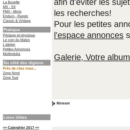
afin d'éviter les suje
La Buvette
MX - SX
les recherches!
FMX - Minis
Enduro - Rando
Classic & Vintage
Pour les petites an
Pratique
l'espace annonces
s
Pilotage et physique
Le coin du Matos
L'atelier
Petites Annonces
Multimédia
Galerie, Votre album,
Du côté des régions
Près de chez vous...
Zone Nord
Zone Sud
Mxteam
Liens Utiles
>> Calendrier 2017 <<