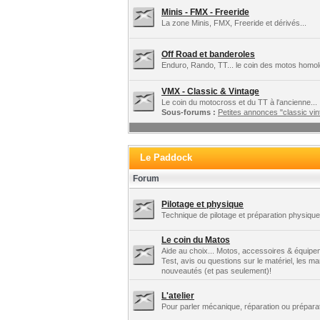
Minis - FMX - Freeride
La zone Minis, FMX, Freeride et dérivés...
Off Road et banderoles
Enduro, Rando, TT... le coin des motos homo
VMX - Classic & Vintage
Le coin du motocross et du TT à l'ancienne...
Sous-forums :
Petites annonces "classic vint
Le Paddock
Forum
Pilotage et physique
Technique de pilotage et préparation physique.
Le coin du Matos
Aide au choix... Motos, accessoires & équipe
Test, avis ou questions sur le matériel, les m
nouveautés (et pas seulement)!
L'atelier
Pour parler mécanique, réparation ou préparat