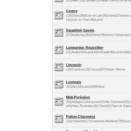
(03)Allier(15)Cantal(43)Haute-Loire(63)Puy
Centre
(18)Cher(28)Eure-et-Loir(36)Indre(37)Indre-e
(41)Loir-et-Cher(45)Loiret
Dauphiné-Savoie
(07)Ardèche(26)Drôme(38)Isère(73)Savoie(
Languedoc-Roussillon
(11)Aude(30)Gard(34)Hérault(48)Lozère(66)
Limousin
(19)Corrèze(23)Creuse(87)Haute-Vienne
Lyonnais
(01)Ain(42)Loire(69)Rhône
Midi-Pyrénées
(09)Ariège(12)Aveyron(31)Hte-Garonne(32)G
(65)Htes-Pyrénées(81)Tarn(82)Tarn-et-Garo
Poitou-Charentes
(16)Charente(17)Charente-Maritime(79)Deux