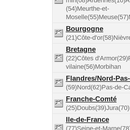
rhin(08)Ardennes(10)
(54)Meurthe-et-
Moselle(55)Meuse(57)
Bourgogne
(21)Côte-d'or(58)Nièv
Bretagne
(22)Côtes d'Armor(29)Fi
vilaine(56)Morbihan
Flandres/Nord-Pas-
(59)Nord(62)Pas-de-Ca
Franche-Comté
(25)Doubs(39)Jura(70)
Ile-de-France
(77)Seine-et-Marne(78