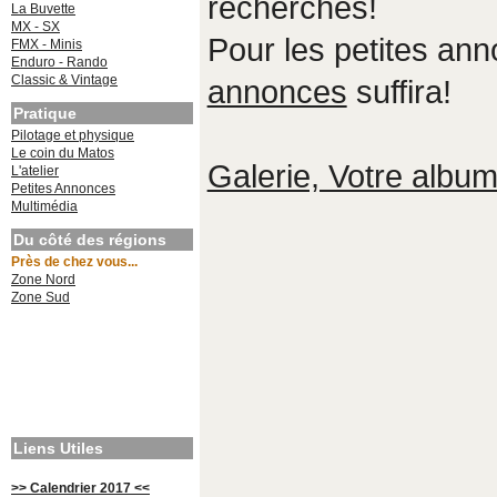
recherches!
La Buvette
MX - SX
Pour les petites an
FMX - Minis
Enduro - Rando
Classic & Vintage
annonces
suffira!
Pratique
Pilotage et physique
Le coin du Matos
Galerie, Votre album,
L'atelier
Petites Annonces
Multimédia
Du côté des régions
Près de chez vous...
Zone Nord
Zone Sud
Liens Utiles
>> Calendrier 2017 <<