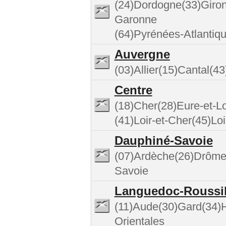
(24)Dordogne(33)Giron
Garonne
(64)Pyrénées-Atlantiq
Auvergne
(03)Allier(15)Cantal(
Centre
(18)Cher(28)Eure-et-Lo
(41)Loir-et-Cher(45)Loi
Dauphiné-Savoie
(07)Ardèche(26)Drôme(
Savoie
Languedoc-Roussi
(11)Aude(30)Gard(34)H
Orientales