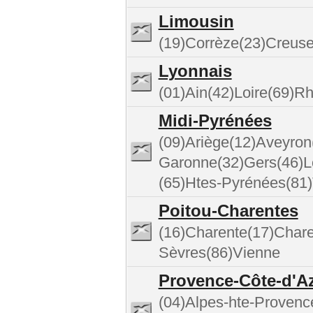
Limousin
(19)Corrèze(23)Creus
Lyonnais
(01)Ain(42)Loire(69)R
Midi-Pyrénées
(09)Ariège(12)Aveyron
Garonne(32)Gers(46)L
(65)Htes-Pyrénées(81)
Poitou-Charentes
(16)Charente(17)Chare
Sèvres(86)Vienne
Provence-Côte-d'A
(04)Alpes-hte-Provenc