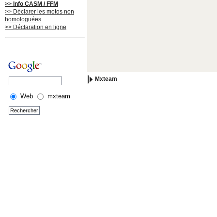
>> Info CASM / FFM
>> Déclarer les motos non
homologuées
>> Déclaration en ligne
Mxteam
Web
mxteam