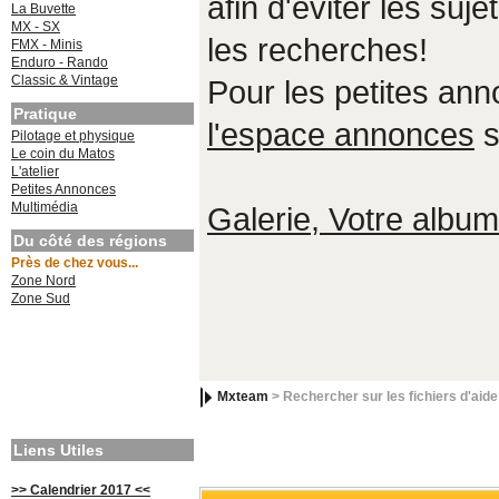
afin d'éviter les suje
La Buvette
MX - SX
les recherches!
FMX - Minis
Enduro - Rando
Classic & Vintage
Pour les petites an
Pratique
l'espace annonces
s
Pilotage et physique
Le coin du Matos
L'atelier
Petites Annonces
Multimédia
Galerie, Votre album,
Du côté des régions
Près de chez vous...
Zone Nord
Zone Sud
Mxteam
> Rechercher sur les fichiers d'aide
Liens Utiles
>> Calendrier 2017 <<