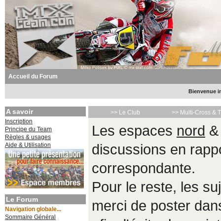
Accueil du Forum
Bienvenue in
A savoir
>> Le Club
>> Multi-Cross & 
Inscription
Les espaces
nord
Principe du Team
Règles & usages
Aide & Utilisation
discussions en rappo
correspondante.
Pour le reste, les s
Le Forum
merci de poster da
Navigation globale...
Sommaire Général