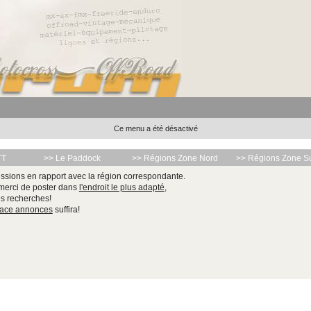
Ce menu a été désactivé
TT
>> Le Paddock
>> Régions Zone Nord
>> Régions Zone S
ssions en rapport avec la région correspondante.
 merci de poster dans
l'endroit le plus adapté
,
les recherches!
pace annonces
suffira!