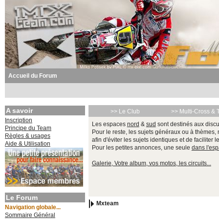
Accueil du Forum
A savoir
>> Le Club
>> Multi-Cross & 
Inscription
Les espaces
nord
&
sud
sont destinés aux discu
Principe du Team
Pour le reste, les sujets généraux ou à thèmes,
Règles & usages
afin d'éviter les sujets identiques et de faciliter 
Aide & Utilisation
Pour les petites annonces, une seule
dans l'es
Galerie, Votre album, vos motos, les circuits...
Le Forum
Mxteam
Navigation globale...
Sommaire Général