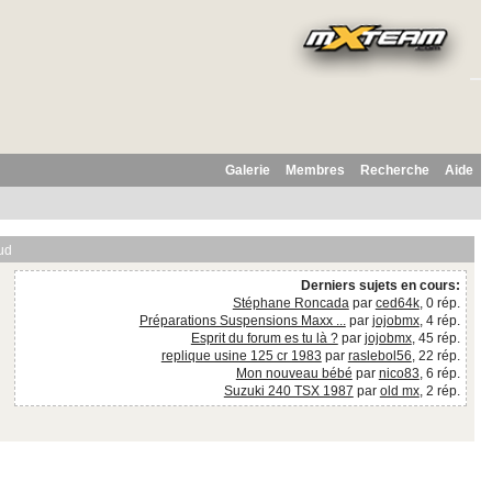
Galerie
Membres
Recherche
Aide
ud
Derniers sujets en cours:
Stéphane Roncada
par
ced64k
, 0 rép.
Préparations Suspensions Maxx ...
par
jojobmx
, 4 rép.
Esprit du forum es tu là ?
par
jojobmx
, 45 rép.
replique usine 125 cr 1983
par
raslebol56
, 22 rép.
Mon nouveau bébé
par
nico83
, 6 rép.
Suzuki 240 TSX 1987
par
old mx
, 2 rép.