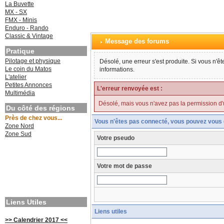
La Buvette
MX - SX
FMX - Minis
Enduro - Rando
Classic & Vintage
Message des forums
Pratique
Pilotage et physique
Désolé, une erreur s'est produite. Si vous n'ê
Le coin du Matos
informations.
L'atelier
Petites Annonces
L'erreur renvoyée est :
Multimédia
Désolé, mais vous n'avez pas la permission d'uti
Du côté des régions
Près de chez vous...
Vous n'êtes pas connecté, vous pouvez vous 
Zone Nord
Zone Sud
Votre pseudo
Votre mot de passe
Liens Utiles
Liens utiles
>> Calendrier 2017 <<