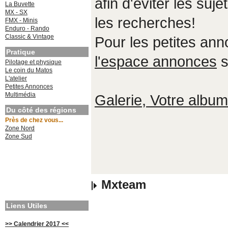
afin d'éviter les suje
La Buvette
MX - SX
les recherches!
FMX - Minis
Enduro - Rando
Classic & Vintage
Pour les petites an
Pratique
l'espace annonces
s
Pilotage et physique
Le coin du Matos
L'atelier
Petites Annonces
Multimédia
Galerie, Votre album,
Du côté des régions
Près de chez vous...
Zone Nord
Zone Sud
Mxteam
Liens Utiles
>> Calendrier 2017 <<