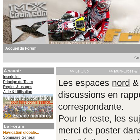
Accueil du Forum
Ce 
A savoir
>> Le Club
>> Multi-Cross & 
Inscription
Les espaces
nord
Principe du Team
Règles & usages
Aide & Utilisation
discussions en rappo
correspondante.
Pour le reste, les s
Le Forum
merci de poster da
Navigation globale...
Sommaire Général