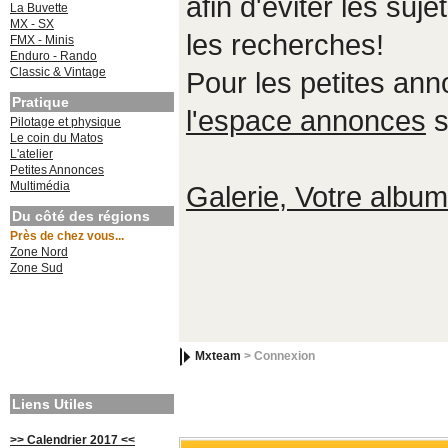
afin d'éviter les suje
La Buvette
MX - SX
les recherches!
FMX - Minis
Enduro - Rando
Classic & Vintage
Pour les petites an
Pratique
l'espace annonces
s
Pilotage et physique
Le coin du Matos
L'atelier
Petites Annonces
Multimédia
Galerie, Votre album,
Du côté des régions
Près de chez vous...
Zone Nord
Zone Sud
Mxteam
> Connexion
Liens Utiles
>> Calendrier 2017 <<