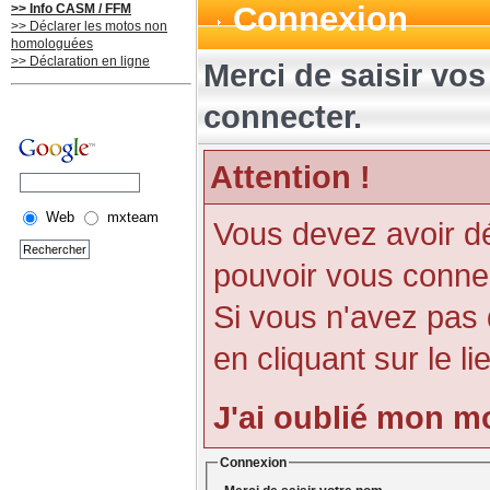
Connexion
>> Info CASM / FFM
>> Déclarer les motos non
homologuées
>> Déclaration en ligne
Merci de saisir vo
connecter.
Attention !
Web
mxteam
Vous devez avoir d
pouvoir vous conne
Si vous n'avez pas
en cliquant sur le li
J'ai oublié mon m
Connexion