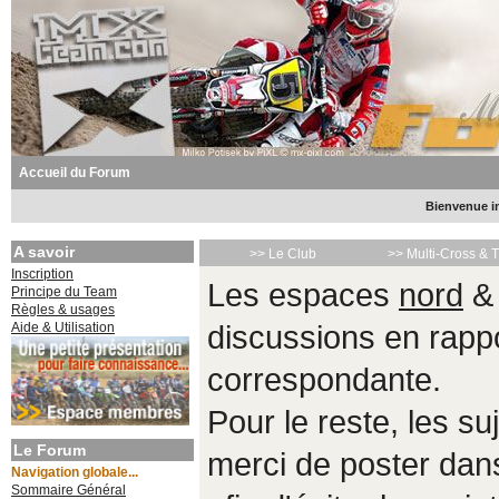
Accueil du Forum
Bienvenue in
A savoir
>> Le Club
>> Multi-Cross & 
Inscription
Les espaces
nord
Principe du Team
Règles & usages
Aide & Utilisation
discussions en rappo
correspondante.
Pour le reste, les s
Le Forum
merci de poster da
Navigation globale...
Sommaire Général