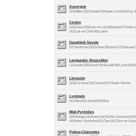
Auvergne
(03)Allier(15)Cantal(43)Haute-Loire(63)Puy
Centre
(18)Cher(28)Eure-et-Loir(36)Indre(37)Indre-e
(41)Loir-et-Cher(45)Loiret
Dauphiné-Savoie
(07)Ardèche(26)Drôme(38)Isère(73)Savoie(
Languedoc-Roussillon
(11)Aude(30)Gard(34)Hérault(48)Lozère(66)
Limousin
(19)Corrèze(23)Creuse(87)Haute-Vienne
Lyonnais
(01)Ain(42)Loire(69)Rhône
Midi-Pyrénées
(09)Ariège(12)Aveyron(31)Hte-Garonne(32)
(65)Htes-Pyrénées(81)Tarn(82)Tarn-et-Gar
Poitou-Charentes