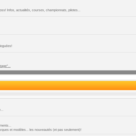
s! Infos, actualités, courses, championnats, pilotes...
loguées!
tage"...
...
ments...
marques et modèles... les nouveautés (et pas seulement)!