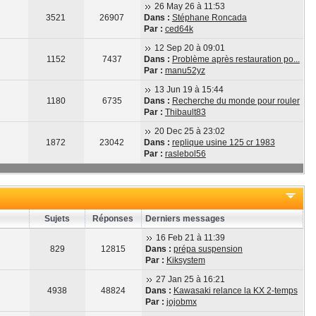
26 May 26 à 11:53
3521
26907
Dans :
Stéphane Roncada
Par :
ced64k
12 Sep 20 à 09:01
1152
7437
Dans :
Problème après restauration po...
Par :
manu52yz
13 Jun 19 à 15:44
1180
6735
Dans :
Recherche du monde pour rouler
Par :
Thibault83
20 Dec 25 à 23:02
1872
23042
Dans :
replique usine 125 cr 1983
Par :
raslebol56
Sujets
Réponses
Derniers messages
16 Feb 21 à 11:39
829
12815
Dans :
prépa suspension
Par :
Kiksystem
27 Jan 25 à 16:21
4938
48824
Dans :
Kawasaki relance la KX 2-temps
Par :
jojobmx