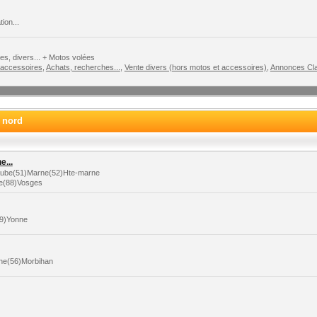
ion...
s, divers... + Motos volées
 accessoires
,
Achats, recherches...
,
Vente divers (hors motos et accessoires)
,
Annonces Cla
e nord
...
)Aube(51)Marne(52)Hte-marne
le(88)Vosges
89)Yonne
aine(56)Morbihan