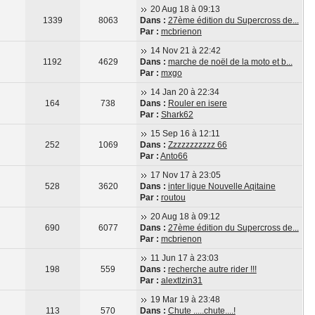
20 Aug 18 à 09:13
1339
8063
Dans :
27ème édition du Supercross de...
Par :
mcbrienon
14 Nov 21 à 22:42
1192
4629
Dans :
marche de noël de la moto et b...
Par :
mxgo
14 Jan 20 à 22:34
164
738
Dans :
Rouler en isere
Par :
Shark62
15 Sep 16 à 12:11
252
1069
Dans :
Zzzzzzzzzzz 66
Par :
Anto66
17 Nov 17 à 23:05
528
3620
Dans :
inter ligue Nouvelle Aqitaine
Par :
routou
20 Aug 18 à 09:12
690
6077
Dans :
27ème édition du Supercross de...
Par :
mcbrienon
11 Jun 17 à 23:03
198
559
Dans :
recherche autre rider !!!
Par :
alextlzin31
19 Mar 19 à 23:48
113
570
Dans :
Chute .....chute....!