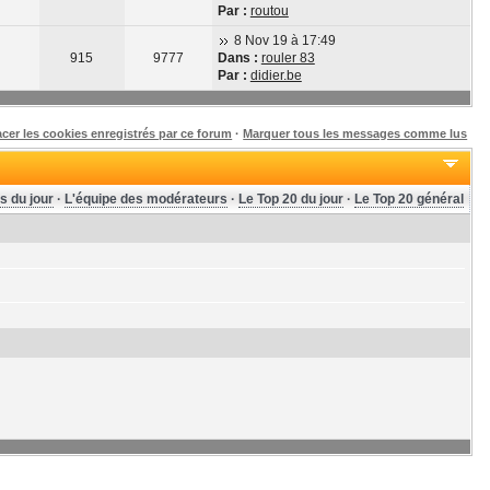
Par :
routou
8 Nov 19 à 17:49
915
9777
Dans :
rouler 83
Par :
didier.be
acer les cookies enregistrés par ce forum
·
Marquer tous les messages comme lus
s du jour
·
L'équipe des modérateurs
·
Le Top 20 du jour
·
Le Top 20 général