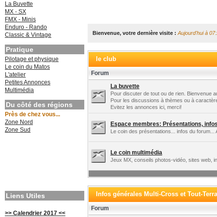
La Buvette
MX - SX
FMX - Minis
Enduro - Rando
Bienvenue, votre dernière visite :
Aujourd'hui à 07
Classic & Vintage
Pratique
le club
Pilotage et physique
Le coin du Matos
Forum
L'atelier
Petites Annonces
La buvette
Multimédia
Pour discuter de tout ou de rien. Bienvenue au
Pour les discussions à thèmes ou à caractèr
Du côté des régions
Evitez les annonces ici, merci!
Près de chez vous...
Zone Nord
Espace membres: Présentations, infos 
Zone Sud
Le coin des présentations... infos du forum... 
Le coin multimédia
Jeux MX, conseils photos-vidéo, sites web, in
Infos générales Multi-Cross et Tout-Terr
Liens Utiles
Forum
>> Calendrier 2017 <<