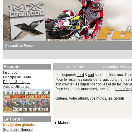
Accueil du Forum
A savoir
>> Le Club
>> Multi-Cross & 
Inscription
Les espaces
nord
&
sud
sont destinés aux discu
Principe du Team
Pour le reste, les sujets généraux ou à thèmes,
Règles & usages
afin d'éviter les sujets identiques et de faciliter 
Aide & Utilisation
Pour les petites annonces, une seule
dans l'es
Galerie, Votre album, vos motos, les circuits...
Le Forum
Mxteam
Navigation globale...
Sommaire Général