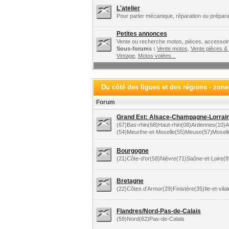
L'atelier
Pour parler mécanique, réparation ou préparat
Petites annonces
Vente ou recherche motos, pièces, accessoire
Sous-forums :
Vente motos
,
Vente pièces &
Vintage
,
Motos volées...
Du côté des ligues et des régions - zon
Forum
Grand Est: Alsace-Champagne-Lorraine
(67)Bas-rhin(68)Haut-rhin(08)Ardennes(10
(54)Meurthe-et-Moselle(55)Meuse(57)Mosel
Bourgogne
(21)Côte-d'or(58)Nièvre(71)Saône-et-Loire(
Bretagne
(22)Côtes d'Armor(29)Finistère(35)Ile-et-vil
Flandres/Nord-Pas-de-Calais
(59)Nord(62)Pas-de-Calais