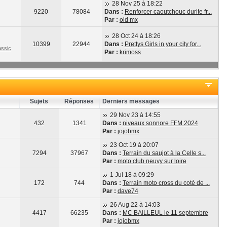
28 Nov 25 à 18:22
9220
78084
Dans :
Renforcer caoutchouc durite fr...
Par :
old mx
28 Oct 24 à 18:26
10399
22944
Dans :
Prettys Girls in your city for...
ssic
Par :
krimoss
Sujets
Réponses
Derniers messages
29 Nov 23 à 14:55
432
1341
Dans :
niveaux sonnore FFM 2024
Par :
jojobmx
23 Oct 19 à 20:07
7294
37967
Dans :
Terrain du saujot à la Celle s...
Par :
moto club neuvy sur loire
1 Jul 18 à 09:29
172
744
Dans :
Terrain moto cross du coté de ...
Par :
dave74
26 Aug 22 à 14:03
4417
66235
Dans :
MC BAILLEUL le 11 septembre
Par :
jojobmx