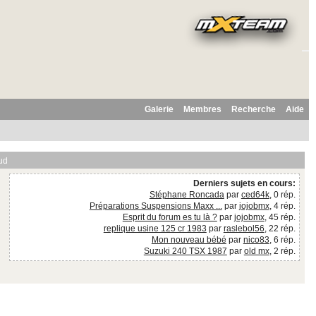
Galerie
Membres
Recherche
Aide
ud
Derniers sujets en cours:
Stéphane Roncada
par
ced64k
, 0 rép.
Préparations Suspensions Maxx ...
par
jojobmx
, 4 rép.
Esprit du forum es tu là ?
par
jojobmx
, 45 rép.
replique usine 125 cr 1983
par
raslebol56
, 22 rép.
Mon nouveau bébé
par
nico83
, 6 rép.
Suzuki 240 TSX 1987
par
old mx
, 2 rép.