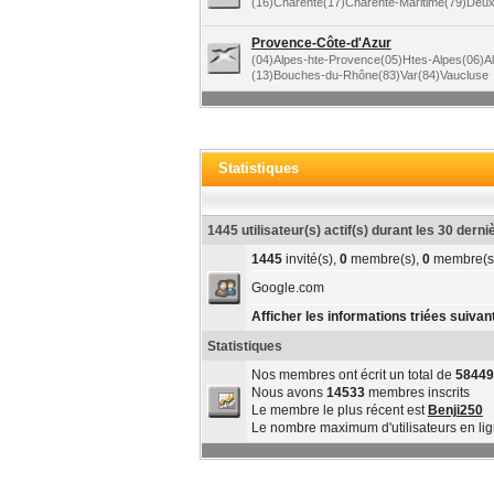
(16)Charente(17)Charente-Maritime(79)Deu
Provence-Côte-d'Azur
(04)Alpes-hte-Provence(05)Htes-Alpes(06)A
(13)Bouches-du-Rhône(83)Var(84)Vaucluse
Statistiques
1445 utilisateur(s) actif(s) durant les 30 dern
1445
invité(s),
0
membre(s),
0
membre(s
Google.com
Afficher les informations triées suivant
Statistiques
Nos membres ont écrit un total de
58449
Nous avons
14533
membres inscrits
Le membre le plus récent est
Benji250
Le nombre maximum d'utilisateurs en li