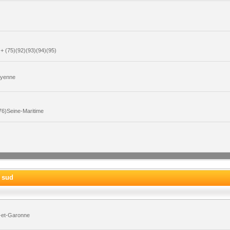
+ (75)(92)(93)(94)(95)
ayenne
6)Seine-Maritime
e sud
-et-Garonne