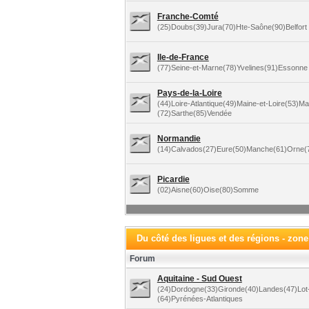
Franche-Comté
(25)Doubs(39)Jura(70)Hte-Saône(90)Belfort
Ile-de-France
(77)Seine-et-Marne(78)Yvelines(91)Essonne 
Pays-de-la-Loire
(44)Loire-Atlantique(49)Maine-et-Loire(53)M
(72)Sarthe(85)Vendée
Normandie
(14)Calvados(27)Eure(50)Manche(61)Orne(7
Picardie
(02)Aisne(60)Oise(80)Somme
Du côté des ligues et des régions - zon
Forum
Aquitaine - Sud Ouest
(24)Dordogne(33)Gironde(40)Landes(47)Lot
(64)Pyrénées-Atlantiques