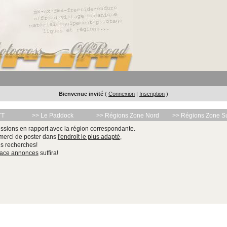
Bienvenue invité
(
Connexion
|
Inscription
)
TT
>> Le Paddock
>> Régions Zone Nord
>> Régions Zone S
ssions en rapport avec la région correspondante.
 merci de poster dans
l'endroit le plus adapté
,
les recherches!
pace annonces
suffira!