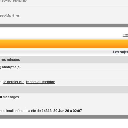
x-Sèvres(86)Vienne
lpes-Maritimes
Eff
Les sujet
ières minutes
) anonyme(s)
 :
le dernier clic
,
le nom du membre
0
messages
gne simultanément a été de
14313
,
30 Jun 26 à 02:07