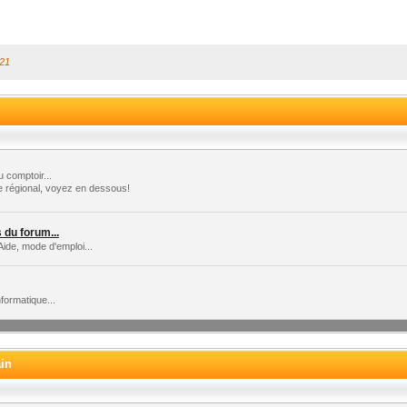
:21
 comptoir...
e régional, voyez en dessous!
du forum...
Aide, mode d'emploi...
formatique...
ain