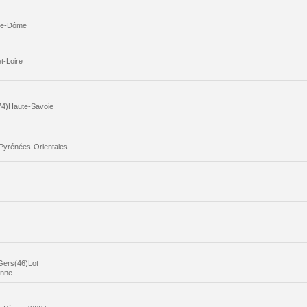
-de-Dôme
t-Loire
74)Haute-Savoie
Pyrénées-Orientales
Gers(46)Lot
onne