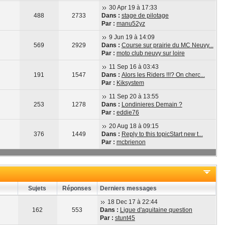
30 Apr 19 à 17:33
488
2733
Dans :
stage de pilotage
Par :
manu52yz
9 Jun 19 à 14:09
569
2929
Dans :
Course sur prairie du MC Neuvy...
Par :
moto club neuvy sur loire
11 Sep 16 à 03:43
191
1547
Dans :
Alors les Riders !!!? On cherc...
Par :
Kiksystem
11 Sep 20 à 13:55
253
1278
Dans :
Londinieres Demain ?
Par :
eddie76
20 Aug 18 à 09:15
376
1449
Dans :
Reply to this topicStart new t...
Par :
mcbrienon
Sujets
Réponses
Derniers messages
18 Dec 17 à 22:44
162
553
Dans :
Ligue d'aquitaine question
Par :
stunt45