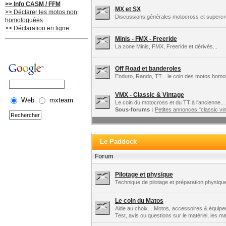
>> Info CASM / FFM
MX et SX
>> Déclarer les motos non
Discussions générales motocross et supercros
homologuées
>> Déclaration en ligne
Minis - FMX - Freeride
La zone Minis, FMX, Freeride et dérivés...
Off Road et banderoles
Enduro, Rando, TT... le coin des motos homo
VMX - Classic & Vintage
Web
mxteam
Le coin du motocross et du TT à l'ancienne...
Sous-forums :
Petites annonces "classic vin
Le Paddock
Forum
Pilotage et physique
Technique de pilotage et préparation physique
Le coin du Matos
Aide au choix... Motos, accessoires & équipe
Test, avis ou questions sur le matériel, les 