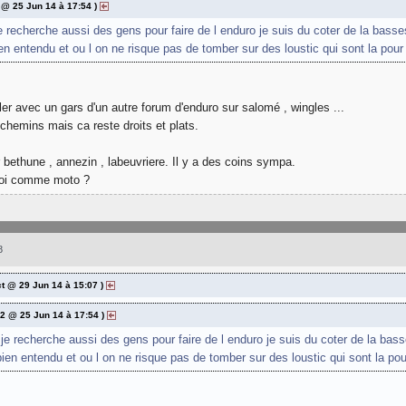
 @ 25 Jun 14 à 17:54 )
e recherche aussi des gens pour faire de l enduro je suis du coter de la bass
ien entendu et ou l on ne risque pas de tomber sur des loustic qui sont la po
uler avec un gars d'un autre forum d'enduro sur salomé , wingles ...
 chemins mais ca reste droits et plats.
r bethune , annezin , labeuvriere. Il y a des coins sympa.
uoi comme moto ?
8
ct @ 29 Jun 14 à 15:07 )
62 @ 25 Jun 14 à 17:54 )
 je recherche aussi des gens pour faire de l enduro je suis du coter de la bas
 bien entendu et ou l on ne risque pas de tomber sur des loustic qui sont la p