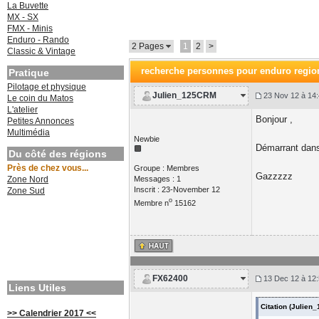
La Buvette
MX - SX
FMX - Minis
Enduro - Rando
2 Pages
1
2
>
Classic & Vintage
recherche personnes pour enduro regio
Pratique
Pilotage et physique
Julien_125CRM
23 Nov 12 à 14:
Le coin du Matos
L'atelier
Bonjour ,
Petites Annonces
Multimédia
Newbie
Démarrant dans 
Du côté des régions
Près de chez vous...
Groupe : Membres
Gazzzzz
Zone Nord
Messages : 1
Inscrit : 23-November 12
Zone Sud
o
Membre n
15162
FX62400
13 Dec 12 à 12:
Liens Utiles
Citation (Julie
>> Calendrier 2017 <<