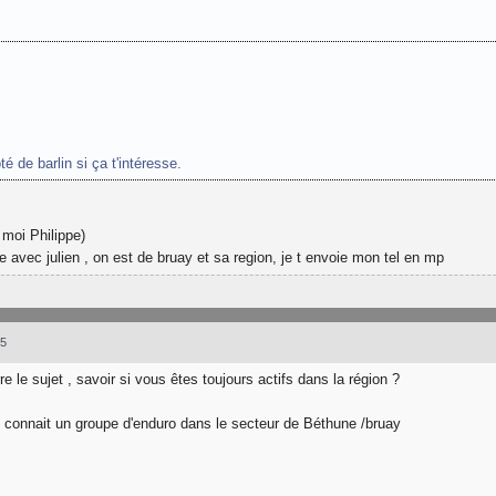
té de barlin si ça t'intéresse.
t moi Philippe)
le avec julien , on est de bruay et sa region, je t envoie mon tel en mp
05
re le sujet , savoir si vous êtes toujours actifs dans la région ?
 connait un groupe d'enduro dans le secteur de Béthune /bruay