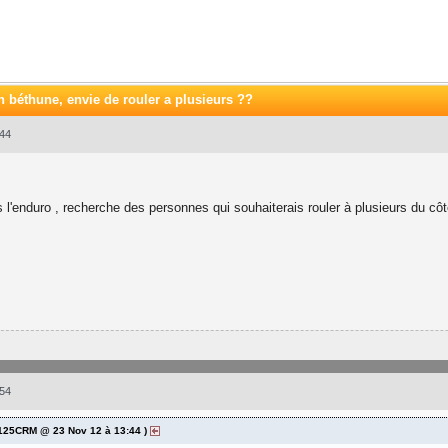
n béthune
, envie de rouler a plusieurs ??
44
l'enduro , recherche des personnes qui souhaiterais rouler à plusieurs du côt
54
n_125CRM @ 23 Nov 12 à 13:44 )