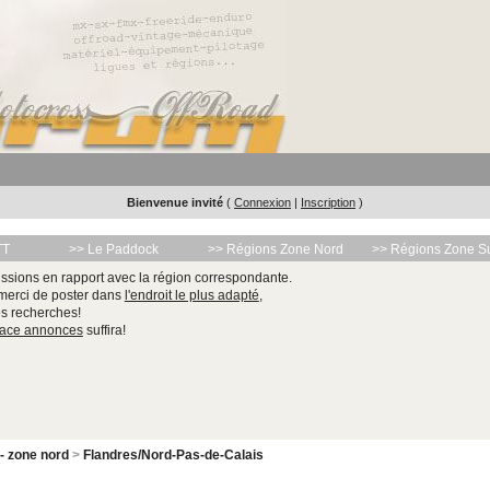
Bienvenue invité
(
Connexion
|
Inscription
)
TT
>> Le Paddock
>> Régions Zone Nord
>> Régions Zone S
ssions en rapport avec la région correspondante.
 merci de poster dans
l'endroit le plus adapté
,
les recherches!
pace annonces
suffira!
 - zone nord
>
Flandres/Nord-Pas-de-Calais