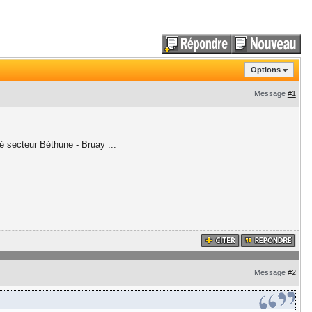
Options
Message
#1
é secteur Béthune - Bruay ...
Message
#2