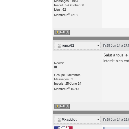
Messages : 1957
Inscrit : 5-October 08
Lieu : 62
o
Membre n
7218
romx62
25 Jun 14 à 17:
Salut à tous je
interdit bien e
Newbie
Groupe : Membres
Messages : 3
Inscrit : 25-June 14
o
Membre n
16747
Mxaddict
29 Jun 14 à 15: