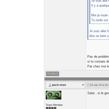
Je suis allé
Il y a quelq
Moi je roule
Tu roule su
Je suis aller 
être se faire 
Pas de problèm
si tu connais d
Par chez moi le 
pack-man
15 Jan 15 à 20:
Salut , si le gr
Team Member