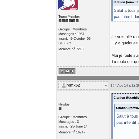
Citation (romx62
Salut à tous j
pas interdit b
Team Member
Groupe : Membres
Messages : 1957
Je suis allé ro
Inscrit : 5-October 08
Il y a quelques
Lieu : 62
o
Membre n
7218
Moi je roule su
Tu roule sur q
romx62
4 Aug 14 à 12:2
Citation (Mxaddi
Newbie
Citation (romx
Salut à tous
Groupe : Membres
Messages : 3
pas interdit
Inscrit : 25-June 14
o
Membre n
16747