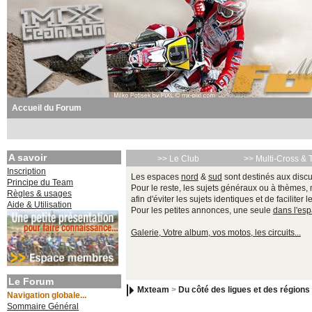
Accueil du Forum
A savoir
>> Le Club
>> Multi-Cross & 
Inscription
Les espaces
nord
&
sud
sont destinés aux discu
Principe du Team
Pour le reste, les sujets généraux ou à thèmes,
Règles & usages
afin d'éviter les sujets identiques et de faciliter 
Aide & Utilisation
Pour les petites annonces, une seule
dans l'es
Galerie, Votre album, vos motos, les circuits...
Le Forum
Mxteam
>
Du côté des ligues et des régions
Navigation globale...
Sommaire Général