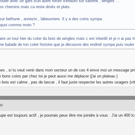
 rouler avec un gars d'un autre forum d'enduro sur salomé , wingles ...
ues chemins mais ca reste droits et plats.
 sur bethune , annezin , labeuvriere. Il y a des coins sympa.
r quoi comme moto ?
faire un tour hier du coter du bois de wingles mais c est interdit et je n ai pas
une balade de ton coter histoire que je découvre des endroit sympa puis rouler 
es , si tu veut venir dans mon secteur un de ces 4 envoi moi un message pri
e bons coins par chez toi je peut aussi me déplacer (j'ai un plateau )
bois est calme , pas de lascar , il faut juste respecter les autres usagers (vtt
38
oupe est toujours actif , je pourrais peux être me joindre à vous . J'ai un 400 l