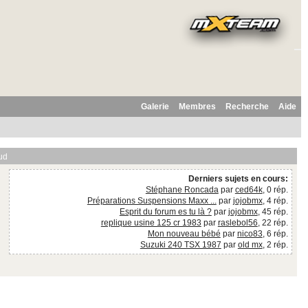
Galerie
Membres
Recherche
Aide
ud
Derniers sujets en cours:
Stéphane Roncada
par
ced64k
, 0 rép.
Préparations Suspensions Maxx ...
par
jojobmx
, 4 rép.
Esprit du forum es tu là ?
par
jojobmx
, 45 rép.
replique usine 125 cr 1983
par
raslebol56
, 22 rép.
Mon nouveau bébé
par
nico83
, 6 rép.
Suzuki 240 TSX 1987
par
old mx
, 2 rép.