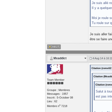
Je suis allé r
Il y a quelque
Moi je roule s
Tu roule sur
Je suis aller fa
être se faire u
Mxaddict
4 Aug 14 à 16:1
Citation (romx62
Citation (Mxad
Team Member
Citation (rom
Groupe : Membres
Salut à tou
Messages : 1957
est pas int
Inscrit : 5-October 08
Lieu : 62
o
Membre n
7218