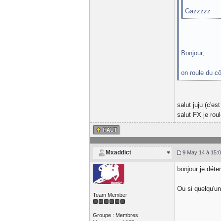
Gazzzzz
Bonjour,
on roule du cô
salut juju (c'es
salut FX je rou
Mxaddict
9 May 14 à 15:
bonjour je déter
Ou si quelqu'un
Team Member
Groupe : Membres