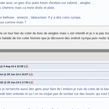
ouler avec un gars d'un autre forum d'enduro sur salomé , wingles ...
s chemins mais ca reste droits et plats.
ur bethune , annezin , labeuvriere. Il y a des coins sympa.
 quoi comme moto ?
ire un tour hier du coter du bois de wingles mais c est interdit et je n ai pas 
ne balade de ton coter histoire que je découvre des endroit sympa puis rouler à
1
 @ 4 Aug 14 à 12:28 )
dict @ 29 Jun 14 à 15:07 )
x62 @ 25 Jun 14 à 17:54 )
s je recherche aussi des gens pour faire de l enduro je suis du coter de la b
erdit bien entendu et ou l on ne risque pas de tomber sur des loustic qui sont