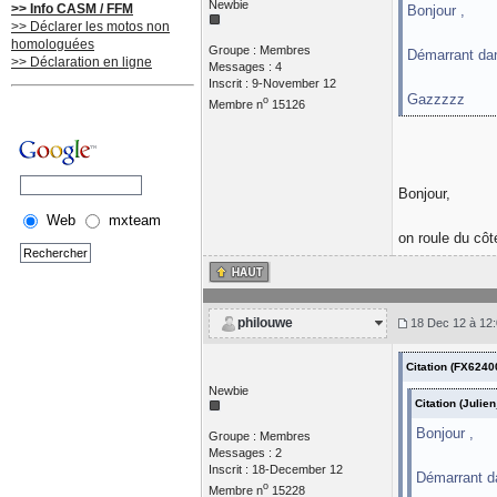
Newbie
>> Info CASM / FFM
Bonjour ,
>> Déclarer les motos non
homologuées
Groupe : Membres
Démarrant dan
>> Déclaration en ligne
Messages : 4
Inscrit : 9-November 12
Gazzzzz
o
Membre n
15126
Bonjour,
Web
mxteam
on roule du côté
philouwe
18 Dec 12 à 12:
Citation (FX6240
Newbie
Citation (Juli
Bonjour ,
Groupe : Membres
Messages : 2
Inscrit : 18-December 12
Démarrant da
o
Membre n
15228