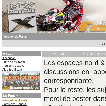
Accueil du Forum
Ce 
A savoir
>> Le Club
>> Multi-Cross & 
Inscription
Les espaces
nord
Principe du Team
Règles & usages
Aide & Utilisation
discussions en rappo
correspondante.
Pour le reste, les s
Le Forum
merci de poster da
Navigation globale...
Sommaire Général