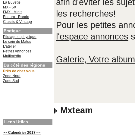
afin d'éviter les suje
La Buvette
MX - SX
les recherches!
FMX - Minis
Enduro - Rando
Classic & Vintage
Pour les petites an
Pratique
l'espace annonces
s
Pilotage et physique
Le coin du Matos
L'atelier
Petites Annonces
Multimédia
Galerie, Votre album,
Du côté des régions
Près de chez vous...
Zone Nord
Zone Sud
Mxteam
Liens Utiles
>> Calendrier 2017 <<