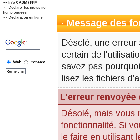
>> Info CASM / FFM
>> Déclarer les motos non
homologuées
>> Déclaration en ligne
Message des f
Désolé, une erreur 
certain de l'utilisa
Web
mxteam
savez pas pourquoi
lisez les fichiers d
L'erreur renvoyée 
Désolé, mais vous n'
fonctionnalité. Si 
le faire en utilisant 