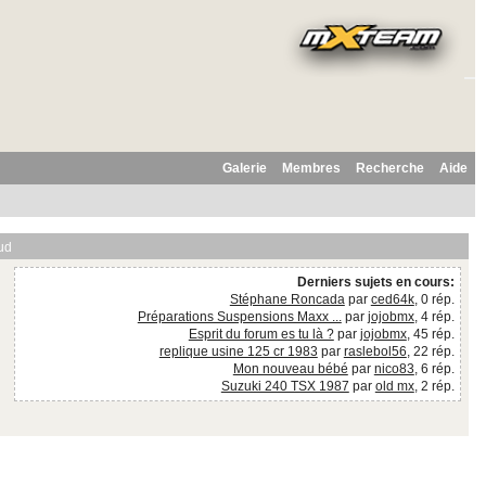
Galerie
Membres
Recherche
Aide
ud
Derniers sujets en cours:
Stéphane Roncada
par
ced64k
, 0 rép.
Préparations Suspensions Maxx ...
par
jojobmx
, 4 rép.
Esprit du forum es tu là ?
par
jojobmx
, 45 rép.
replique usine 125 cr 1983
par
raslebol56
, 22 rép.
Mon nouveau bébé
par
nico83
, 6 rép.
Suzuki 240 TSX 1987
par
old mx
, 2 rép.