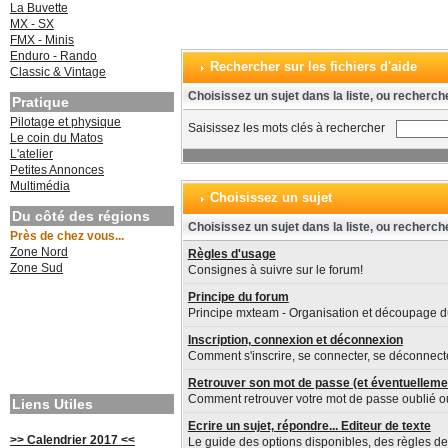
La Buvette
MX - SX
FMX - Minis
Enduro - Rando
Rechercher sur les fichiers d'aide
Classic & Vintage
Choisissez un sujet dans la liste, ou recherch
Pratique
Pilotage et physique
Saisissez les mots clés à rechercher
Le coin du Matos
L'atelier
Petites Annonces
Multimédia
Choisissez un sujet
Du côté des régions
Choisissez un sujet dans la liste, ou recherch
Près de chez vous...
Zone Nord
Règles d'usage
Zone Sud
Consignes à suivre sur le forum!
Principe du forum
Principe mxteam - Organisation et découpage d
Inscription, connexion et déconnexion
Comment s'inscrire, se connecter, se déconnecte
Retrouver son mot de passe (et éventuelleme
Comment retrouver votre mot de passe oublié 
Liens Utiles
Ecrire un sujet, répondre... Editeur de texte
>> Calendrier 2017 <<
Le guide des options disponibles, des règles de 