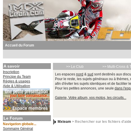
Accueil du Forum
A savoir
>> Le Club
>> Multi-Cross & 
Inscription
Les espaces
nord
&
sud
sont destinés aux discu
Principe du Team
Pour le reste, les sujets généraux ou à thèmes,
Règles & usages
afin d'éviter les sujets identiques et de faciliter 
Aide & Utilisation
Pour les petites annonces, une seule
dans l'es
Galerie, Votre album, vos motos, les circuits...
Le Forum
Mxteam
> Rechercher sur les fichiers d'aid
Navigation globale...
Sommaire Général