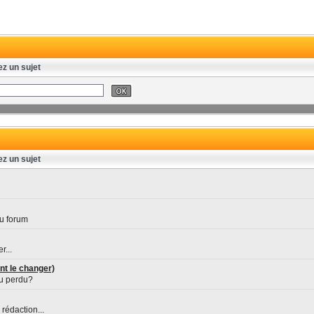
ez un sujet
ez un sujet
u forum
r...
nt le changer)
ou perdu?
rédaction...