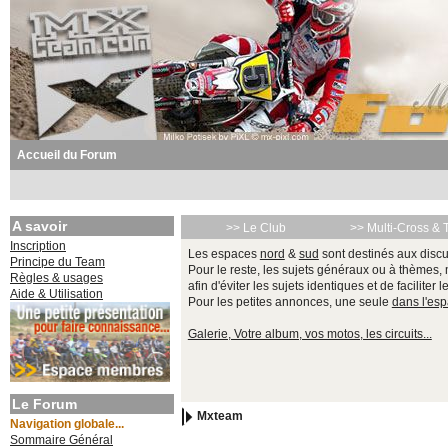
Accueil du Forum
A savoir
>> Le Club
>> Multi-Cross & 
Inscription
Les espaces
nord
&
sud
sont destinés aux discu
Principe du Team
Pour le reste, les sujets généraux ou à thèmes,
Règles & usages
afin d'éviter les sujets identiques et de faciliter 
Aide & Utilisation
Pour les petites annonces, une seule
dans l'es
Galerie, Votre album, vos motos, les circuits...
Le Forum
Mxteam
Navigation globale...
Sommaire Général