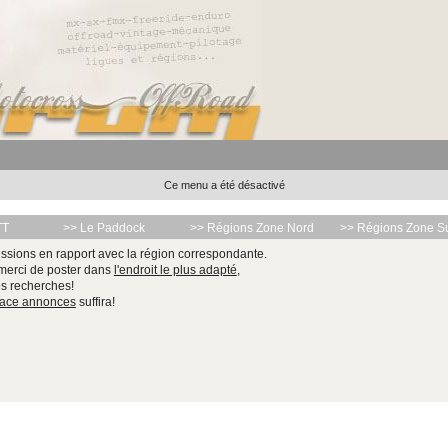
Ce menu a été désactivé
TT
>> Le Paddock
>> Régions Zone Nord
>> Régions Zone S
ssions en rapport avec la région correspondante.
 merci de poster dans
l'endroit le plus adapté
,
les recherches!
pace annonces
suffira!