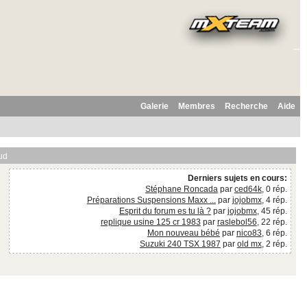
Galerie
Membres
Recherche
Aide
ud
Derniers sujets en cours:
Stéphane Roncada
par
ced64k
, 0 rép.
Préparations Suspensions Maxx ...
par
jojobmx
, 4 rép.
Esprit du forum es tu là ?
par
jojobmx
, 45 rép.
replique usine 125 cr 1983
par
raslebol56
, 22 rép.
Mon nouveau bébé
par
nico83
, 6 rép.
Suzuki 240 TSX 1987
par
old mx
, 2 rép.