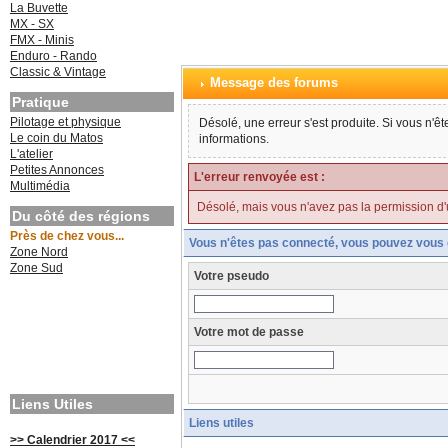
La Buvette
MX - SX
FMX - Minis
Enduro - Rando
Classic & Vintage
Message des forums
Pratique
Pilotage et physique
Désolé, une erreur s'est produite. Si vous n'ê
Le coin du Matos
informations.
L'atelier
Petites Annonces
L'erreur renvoyée est :
Multimédia
Désolé, mais vous n'avez pas la permission d'uti
Du côté des régions
Près de chez vous...
Vous n'êtes pas connecté, vous pouvez vous 
Zone Nord
Zone Sud
Votre pseudo
Votre mot de passe
Liens Utiles
Liens utiles
>> Calendrier 2017 <<