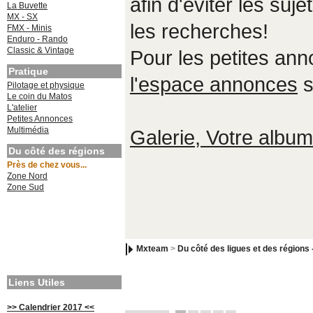
afin d'éviter les suje
La Buvette
MX - SX
les recherches!
FMX - Minis
Enduro - Rando
Classic & Vintage
Pour les petites an
Pratique
l'espace annonces
s
Pilotage et physique
Le coin du Matos
L'atelier
Petites Annonces
Multimédia
Galerie, Votre album,
Du côté des régions
Près de chez vous...
Zone Nord
Zone Sud
Mxteam
>
Du côté des ligues et des régions 
Liens Utiles
>> Calendrier 2017 <<