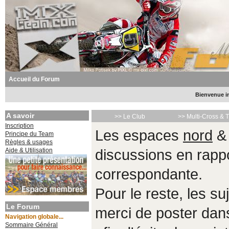
Accueil du Forum
Bienvenue in
A savoir
>> Le Club
>> Multi-Cross & 
Inscription
Les espaces
nord
Principe du Team
Règles & usages
Aide & Utilisation
discussions en rappo
correspondante.
Pour le reste, les s
Le Forum
merci de poster da
Navigation globale...
Sommaire Général