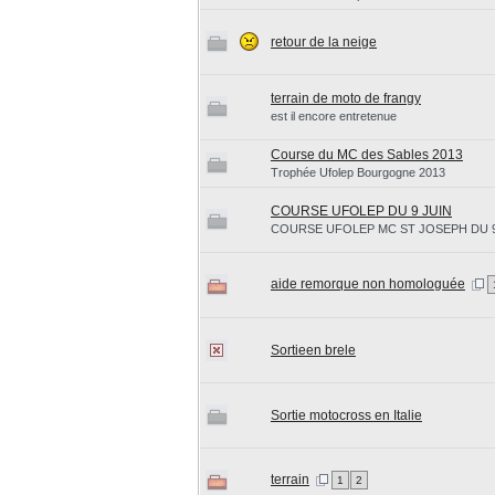
retour de la neige
terrain de moto de frangy
est il encore entretenue
Course du MC des Sables 2013
Trophée Ufolep Bourgogne 2013
COURSE UFOLEP DU 9 JUIN
COURSE UFOLEP MC ST JOSEPH DU 9
aide remorque non homologuée
Sortieen brele
Sortie motocross en Italie
terrain
1
2