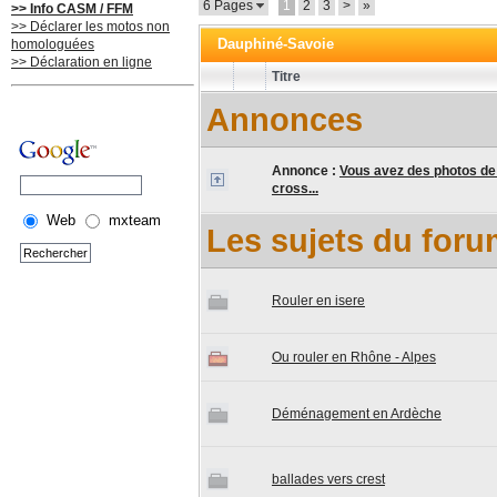
6 Pages
1
2
3
>
»
>> Info CASM / FFM
>> Déclarer les motos non
Dauphiné-Savoie
homologuées
>> Déclaration en ligne
Titre
Annonces
Annonce :
Vous avez des photos de 
cross...
Web
mxteam
Les sujets du for
Rouler en isere
Ou rouler en Rhône - Alpes
Déménagement en Ardèche
ballades vers crest