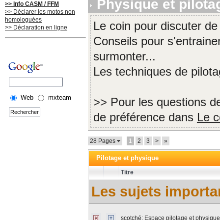
Physique et pilota
>> Info CASM / FFM
>> Déclarer les motos non
homologuées
Le coin pour discuter de
>> Déclaration en ligne
Conseils pour s'entrainer
surmonter...
Les techniques de pilota
Web
mxteam
>> Pour les questions d
de préférence dans
Le c
28 Pages
1
2
3
>
»
Pilotage et physique
Titre
Les sujets importa
scotché:
Espace pilotage et physique