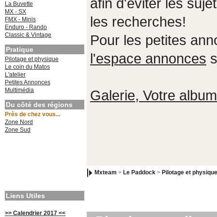
afin d'éviter les suje
La Buvette
MX - SX
les recherches!
FMX - Minis
Enduro - Rando
Classic & Vintage
Pour les petites an
Pratique
l'espace annonces
s
Pilotage et physique
Le coin du Matos
L'atelier
Petites Annonces
Multimédia
Galerie, Votre album,
Du côté des régions
Près de chez vous...
Zone Nord
Zone Sud
Mxteam
>
Le Paddock
>
Pilotage et physiqu
Liens Utiles
>> Calendrier 2017 <<