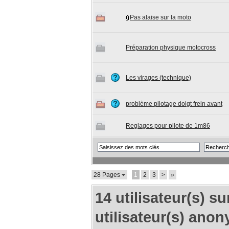
Pas alaise sur la moto
Préparation physique motocross
Les virages (technique)
problème pilotage doigt frein avant
Reglages pour pilote de 1m86
28 Pages
1
2
3
>
»
14 utilisateur(s) su
utilisateur(s) anon