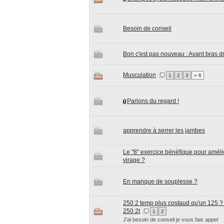
Besoin de conseil
Bon c'est pas nouveau : Avant bras dr
Musculation
1
2
3
» 6
Parlons du regard !
apprendre à serrer les jambes
Le "8" exercice bénéfique pour amél
virage ?
En manque de souplesse ?
250 2 temp plus costaud qu'un 125 ?
250 2t
1
2
J'ai besoin de conseil je vous fais appel