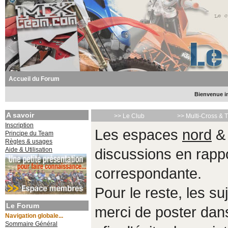
Accueil du Forum
Bienvenue in
A savoir
>> Le Club
>> Multi-Cross & 
Inscription
Les espaces
nord
Principe du Team
Règles & usages
Aide & Utilisation
discussions en rappo
correspondante.
Pour le reste, les s
Le Forum
merci de poster da
Navigation globale...
Sommaire Général