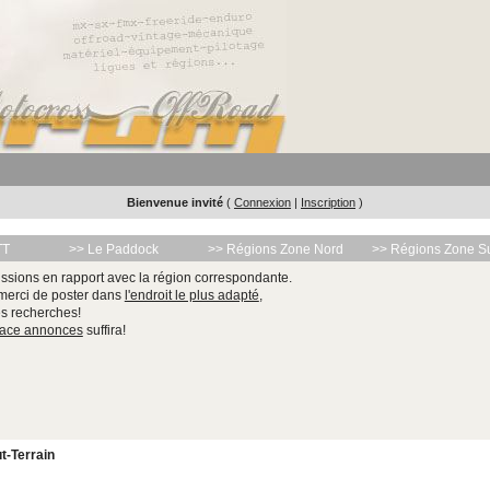
Bienvenue invité
(
Connexion
|
Inscription
)
TT
>> Le Paddock
>> Régions Zone Nord
>> Régions Zone S
ssions en rapport avec la région correspondante.
 merci de poster dans
l'endroit le plus adapté
,
les recherches!
pace annonces
suffira!
t-Terrain