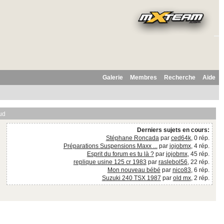
Galerie
Membres
Recherche
Aide
ud
Derniers sujets en cours:
Stéphane Roncada
par
ced64k
, 0 rép.
Préparations Suspensions Maxx ...
par
jojobmx
, 4 rép.
Esprit du forum es tu là ?
par
jojobmx
, 45 rép.
replique usine 125 cr 1983
par
raslebol56
, 22 rép.
Mon nouveau bébé
par
nico83
, 6 rép.
Suzuki 240 TSX 1987
par
old mx
, 2 rép.