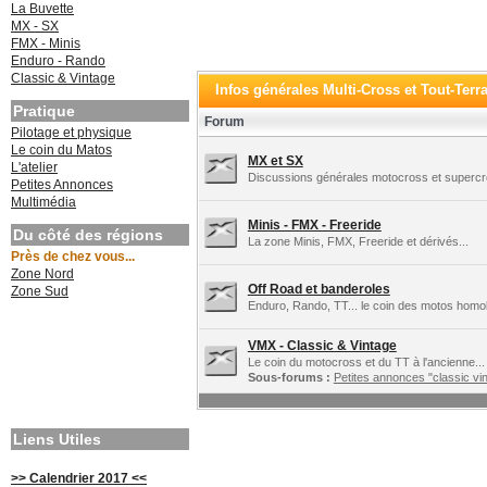
La Buvette
MX - SX
FMX - Minis
Enduro - Rando
Classic & Vintage
Infos générales Multi-Cross et Tout-Ter
Pratique
Forum
Pilotage et physique
Le coin du Matos
MX et SX
L'atelier
Discussions générales motocross et supercros
Petites Annonces
Multimédia
Minis - FMX - Freeride
Du côté des régions
La zone Minis, FMX, Freeride et dérivés...
Près de chez vous...
Zone Nord
Off Road et banderoles
Zone Sud
Enduro, Rando, TT... le coin des motos homo
VMX - Classic & Vintage
Le coin du motocross et du TT à l'ancienne...
Sous-forums :
Petites annonces "classic vin
Liens Utiles
>> Calendrier 2017 <<