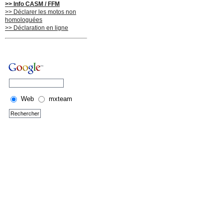
>> Info CASM / FFM
>> Déclarer les motos non
homologuées
>> Déclaration en ligne
Web
mxteam