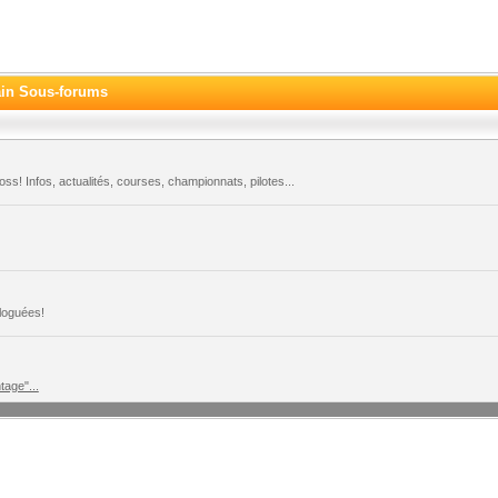
rain Sous-forums
s! Infos, actualités, courses, championnats, pilotes...
loguées!
tage"...