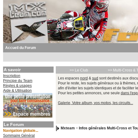
Accueil du Forum
A savoir
>> Le Club
>> Multi-Cross & 
Inscription
Les espaces
nord
&
sud
sont destinés aux discu
Principe du Team
Pour le reste, les sujets généraux ou à thèmes,
Règles & usages
afin d'éviter les sujets identiques et de faciliter 
Aide & Utilisation
Pour les petites annonces, une seule
dans l'es
Galerie, Votre album, vos motos, les circuits...
Le Forum
Mxteam
>
Infos générales Multi-Cross et Tou
Navigation globale...
Sommaire Général