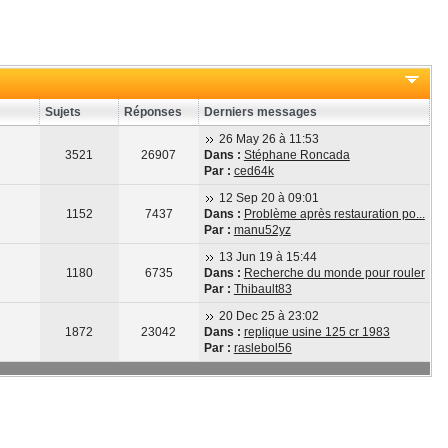
Sujets
Réponses
Derniers messages
26 May 26 à 11:53
3521
26907
Dans :
Stéphane Roncada
Par :
ced64k
12 Sep 20 à 09:01
1152
7437
Dans :
Problème après restauration po...
Par :
manu52yz
13 Jun 19 à 15:44
1180
6735
Dans :
Recherche du monde pour rouler
Par :
Thibault83
20 Dec 25 à 23:02
1872
23042
Dans :
replique usine 125 cr 1983
Par :
raslebol56