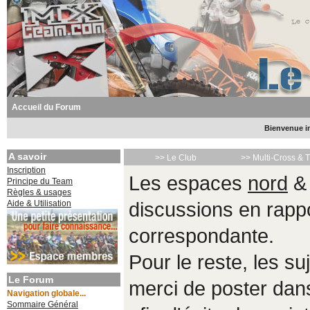
Accueil du Forum
Bienvenue in
A savoir
>> Le Club
>> Multi-Cross & 
Inscription
Les espaces
nord
Principe du Team
Règles & usages
Aide & Utilisation
discussions en rappo
correspondante.
Pour le reste, les s
Le Forum
merci de poster da
Navigation globale...
Sommaire Général