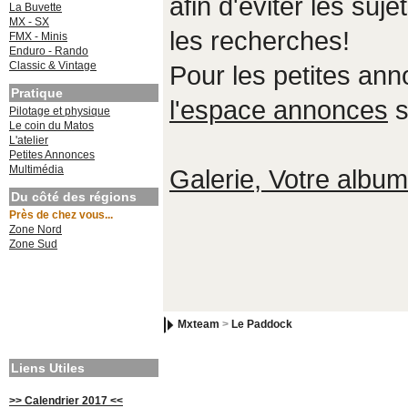
afin d'éviter les suje
La Buvette
MX - SX
les recherches!
FMX - Minis
Enduro - Rando
Classic & Vintage
Pour les petites an
Pratique
l'espace annonces
s
Pilotage et physique
Le coin du Matos
L'atelier
Petites Annonces
Multimédia
Galerie, Votre album,
Du côté des régions
Près de chez vous...
Zone Nord
Zone Sud
Mxteam
>
Le Paddock
Liens Utiles
>> Calendrier 2017 <<