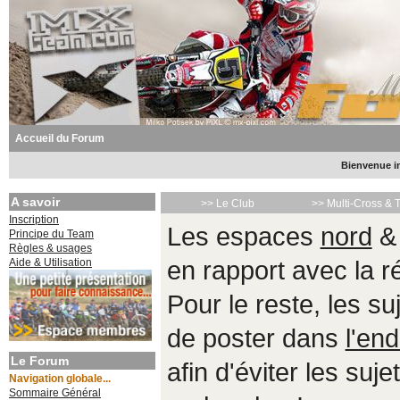
Accueil du Forum
Bienvenue in
A savoir
>> Le Club
>> Multi-Cross & 
Inscription
Les espaces
nord
Principe du Team
Règles & usages
Aide & Utilisation
en rapport avec la 
Pour le reste, les s
de poster dans
l'end
Le Forum
afin d'éviter les suje
Navigation globale...
Sommaire Général