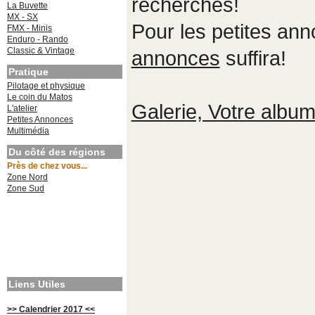
recherches!
La Buvette
MX - SX
Pour les petites an
FMX - Minis
Enduro - Rando
Classic & Vintage
annonces
suffira!
Pratique
Pilotage et physique
Le coin du Matos
Galerie, Votre album,
L'atelier
Petites Annonces
Multimédia
Du côté des régions
Près de chez vous...
Zone Nord
Zone Sud
Liens Utiles
>> Calendrier 2017 <<