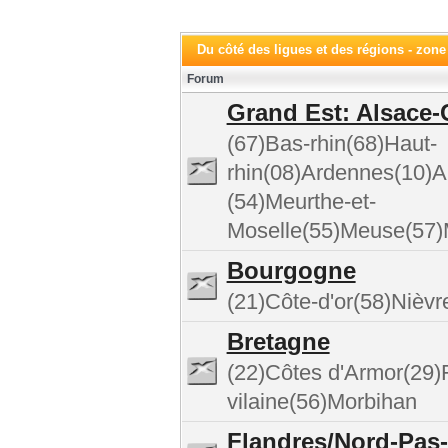
Du côté des ligues et des régions - zon
Forum
Grand Est: Alsace-
(67)Bas-rhin(68)Haut-
rhin(08)Ardennes(10)
(54)Meurthe-et-
Moselle(55)Meuse(57)
Bourgogne
(21)Côte-d'or(58)Nièv
Bretagne
(22)Côtes d'Armor(29)Fi
vilaine(56)Morbihan
Flandres/Nord-Pas-