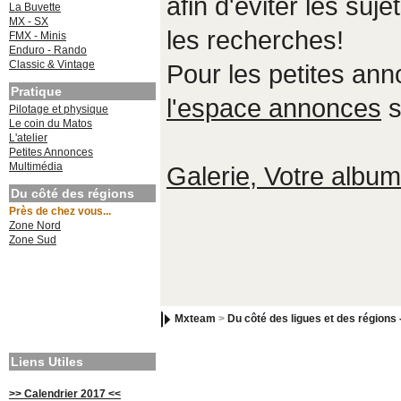
afin d'éviter les suje
La Buvette
MX - SX
les recherches!
FMX - Minis
Enduro - Rando
Classic & Vintage
Pour les petites an
Pratique
l'espace annonces
s
Pilotage et physique
Le coin du Matos
L'atelier
Petites Annonces
Multimédia
Galerie, Votre album,
Du côté des régions
Près de chez vous...
Zone Nord
Zone Sud
Mxteam
>
Du côté des ligues et des régions 
Liens Utiles
>> Calendrier 2017 <<