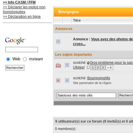
>> Info CASM / FFM
>> Déclarer les motos non
Bourgogne
homologuées
>> Déclaration en ligne
Titre
Annonces
Annonce :
Vous avez des photos de
cross...
Les sujets importants
Web
mxteam
scotché:
Gros probleme pour la sai
Ufolep!
1
2
3
» 8
scotché:
BourgogneMx
Site partenaire de la région
9 utilisateur(s) sur ce forum (9 invité(s) et 0 u
0 membre(s) :