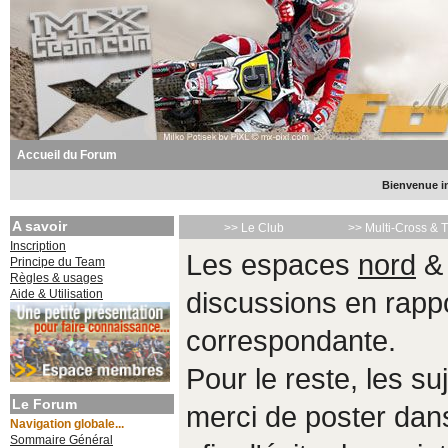
Accueil du Forum
Bienvenue in
A savoir
>> Le Club
>> Multi-Cross & 
Inscription
Les espaces
nord
Principe du Team
Règles & usages
Aide & Utilisation
discussions en rappo
correspondante.
Pour le reste, les s
Le Forum
merci de poster da
Navigation globale...
Sommaire Général