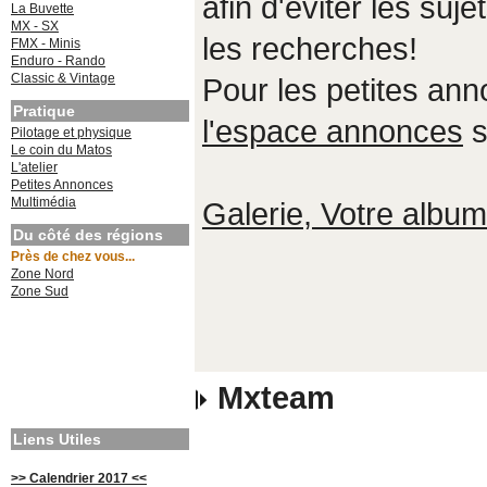
afin d'éviter les suje
La Buvette
MX - SX
les recherches!
FMX - Minis
Enduro - Rando
Classic & Vintage
Pour les petites an
Pratique
l'espace annonces
s
Pilotage et physique
Le coin du Matos
L'atelier
Petites Annonces
Multimédia
Galerie, Votre album,
Du côté des régions
Près de chez vous...
Zone Nord
Zone Sud
Mxteam
Liens Utiles
>> Calendrier 2017 <<