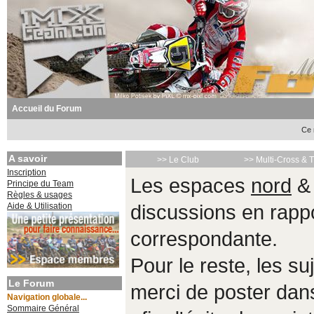
Accueil du Forum
Ce 
A savoir
>> Le Club
>> Multi-Cross & 
Inscription
Les espaces
nord
Principe du Team
Règles & usages
Aide & Utilisation
discussions en rappo
correspondante.
Pour le reste, les s
Le Forum
merci de poster da
Navigation globale...
Sommaire Général