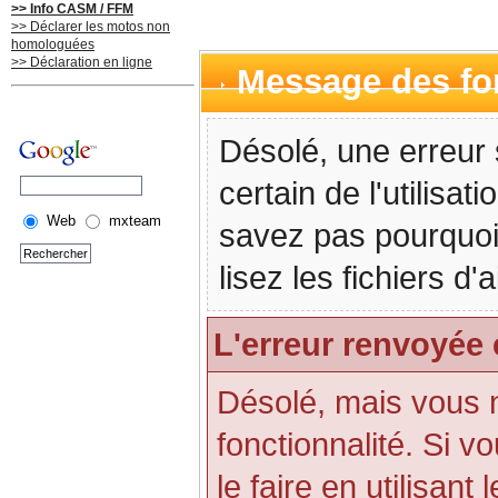
>> Info CASM / FFM
>> Déclarer les motos non
homologuées
>> Déclaration en ligne
Message des f
Désolé, une erreur 
certain de l'utilisa
Web
mxteam
savez pas pourquoi
lisez les fichiers d
L'erreur renvoyée 
Désolé, mais vous n'
fonctionnalité. Si 
le faire en utilisant 