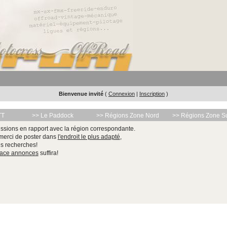
Bienvenue invité
(
Connexion
|
Inscription
)
TT
>> Le Paddock
>> Régions Zone Nord
>> Régions Zone S
ssions en rapport avec la région correspondante.
 merci de poster dans
l'endroit le plus adapté
,
les recherches!
pace annonces
suffira!