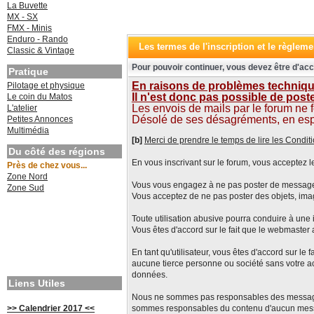
La Buvette
MX - SX
FMX - Minis
Enduro - Rando
Les termes de l'inscription et le règleme
Classic & Vintage
Pour pouvoir continuer, vous devez être d'acc
Pratique
En raisons de problèmes technique
Pilotage et physique
Il n'est donc pas possible de pos
Le coin du Matos
Les envois de mails par le forum ne 
L'atelier
Désolé de ses désagréments, en espéra
Petites Annonces
Multimédia
[b]
Merci de prendre le temps de lire les Conditi
Du côté des régions
En vous inscrivant sur le forum, vous acceptez le
Près de chez vous...
Zone Nord
Vous vous engagez à ne pas poster de messages i
Zone Sud
Vous acceptez de ne pas poster des objets, ima
Toute utilisation abusive pourra conduire à une i
Vous êtes d'accord sur le fait que le webmaster 
En tant qu'utilisateur, vous êtes d'accord sur 
aucune tierce personne ou société sans votre ac
données.
Liens Utiles
Nous ne sommes pas responsables des messages é
>> Calendrier 2017 <<
sommes responsables du contenu d'aucun mes