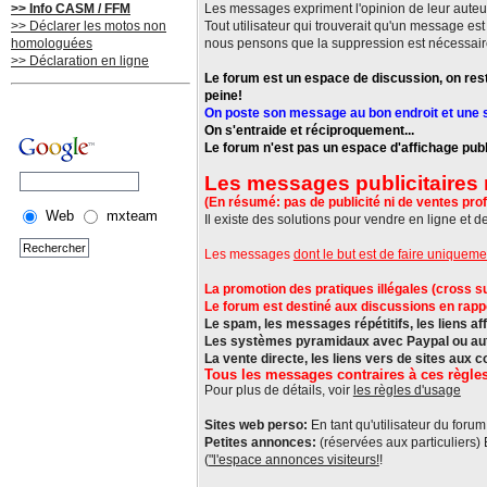
>> Info CASM / FFM
Les messages expriment l'opinion de leur auteu
>> Déclarer les motos non
Tout utilisateur qui trouverait qu'un message e
homologuées
nous pensons que la suppression est nécessair
>> Déclaration en ligne
Le forum est un espace de discussion, on rest
peine!
On poste son message au bon endroit et une se
On s'entraide et réciproquement...
Le forum n'est pas un espace d'affichage publi
Les messages publicitaires 
(En résumé: pas de publicité ni de ventes prof
Web
mxteam
Il existe des solutions pour vendre en ligne et d
Les messages
dont le but est de faire uniqueme
La promotion des pratiques illégales (cross sur 
Le forum est destiné aux discussions en rappor
Le spam, les messages répétitifs, les liens aff
Les systèmes pyramidaux avec Paypal ou autre
La vente directe, les liens vers de sites aux 
Tous les messages contraires à ces règles
Pour plus de détails, voir
les règles d'usage
Sites web perso:
En tant qu'utilisateur du forum,
Petites annonces:
(réservées aux particuliers)
(
"l'espace annonces visiteurs!
!