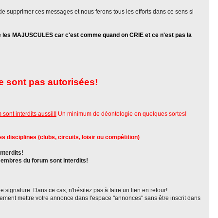
 de supprimer ces messages et nous ferons tous les efforts dans ce sens si
te les MAJUSCULES car c'est comme quand on CRIE et ce n'est pas la
e sont pas autorisées!
sont interdits aussi!!!
Un minimum de déontologie en quelques sortes!
disciplines (clubs, circuits, loisir ou compétition)
nterdits!
 membres du forum sont interdits!
tre signature. Dans ce cas, n'hésitez pas à faire un lien en retour!
ment mettre votre annonce dans l'espace "annonces" sans être inscrit dans