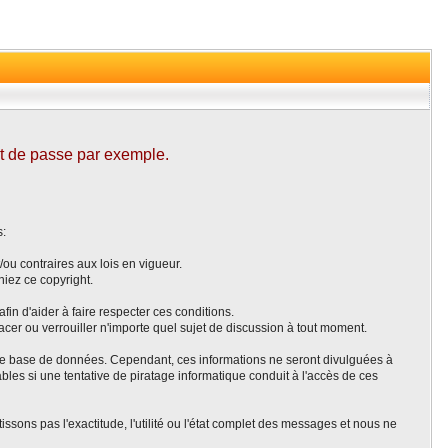
ot de passe par exemple.
s:
ou contraires aux lois en vigueur.
iez ce copyright.
fin d'aider à faire respecter ces conditions.
acer ou verrouiller n'importe quel sujet de discussion à tout moment.
s une base de données. Cependant, ces informations ne seront divulguées à
les si une tentative de piratage informatique conduit à l'accès de ces
ns pas l'exactitude, l'utilité ou l'état complet des messages et nous ne