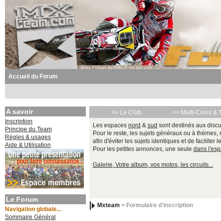
Accueil du Forum
A savoir
>> Le Club
>> Multi-Cross & 
Inscription
Les espaces
nord
&
sud
sont destinés aux discu
Principe du Team
Pour le reste, les sujets généraux ou à thèmes,
Règles & usages
afin d'éviter les sujets identiques et de faciliter 
Aide & Utilisation
Pour les petites annonces, une seule
dans l'es
Galerie, Votre album, vos motos, les circuits...
Le Forum
Mxteam
> Formulaire d'inscription
Navigation globale...
Sommaire Général