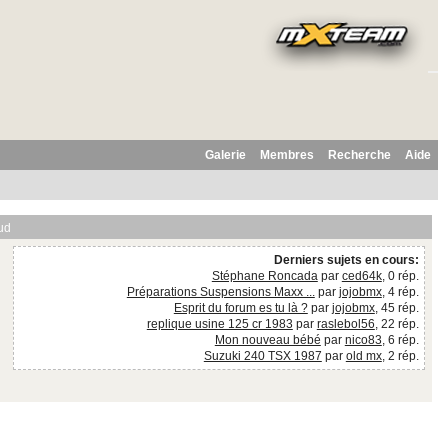
Galerie
Membres
Recherche
Aide
ud
Derniers sujets en cours:
Stéphane Roncada
par
ced64k
, 0 rép.
Préparations Suspensions Maxx ...
par
jojobmx
, 4 rép.
Esprit du forum es tu là ?
par
jojobmx
, 45 rép.
replique usine 125 cr 1983
par
raslebol56
, 22 rép.
Mon nouveau bébé
par
nico83
, 6 rép.
Suzuki 240 TSX 1987
par
old mx
, 2 rép.