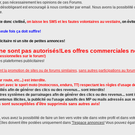
r, pas nécessairement les opinions de ces Forums.
st désobligeant est encouragé à nous contacter par email. Nous avons la possibilité
e.
e donc civilisé,
on laisse les SMS et les fautes volontaires au vestiaire
, on évi
ule fois ça doit suffire!
citaire ni un site de petites annonces!
ne sont pas autorisés!
Les offres commerciales n
essionnelles sur le forum!)
es plateformes publicitaires!
nt la promotion de sites ou de forums similaires
,
sans autres participations au forum 
route, etc...) est interdite.
t avec le sport moto (motocross, enduro, TT) respectant les règles d'usage des 
iliés afin de générer des clics ou des revenus... sont interdits!
s systèmes de parrainages afin de générer des clics ou des revenus... sont i
contenus illicites, la publicité ou l'usage abusifs des MP ou mails adressés aux
 sont susceptibles d'être supprimés sans autres avis!
 vous avez la possibilité de faire un lien vers votre site dans votre profil et dans vo
 Elles doivent être postées uniquement dans
"l'espace annonces!
Vous pouvez égale