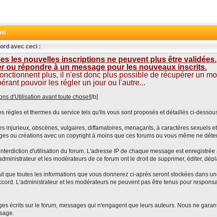
nt
ord avec ceci :
s les nouvelles inscriptions ne peuvent plus être validées.
ter ou répondre à un message pour les nouveaux inscrits.
fonctionnent plus, il n'est donc plus possible de récupérer un m
nt pouvoir les régler un jour ou l'autre...
ons d'Utilisation avant toute chose!
[/b]
s règles et thermes du service tels qu'ils vous sont proposés et détaillés ci-dessou
njurieux, obscènes, vulgaires, diffamatoires, menaçants, à caractères sexuels et/
ges ou créations avec un copyright à moins que ces forums ou vous même ne déten
nterdiction d'utilisation du forum. L'adresse IP de chaque message est enregistrée a
administrateur et les modérateurs de ce forum ont le droit de supprimer, éditer, dépl
le fait que toutes les informations que vous donnerez ci-après seront stockées dan
cord. L'administrateur et les modérateurs ne peuvent pas être tenus pour responsab
crits sur le forum, messages qui n'engagent que leurs auteurs. Nous ne garantisso
sage.