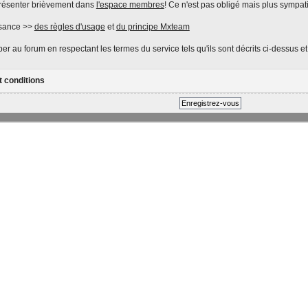
présenter brièvement dans
l'espace membres
! Ce n'est pas obligé mais plus sympat
ssance >>
des règles d'usage
et
du principe Mxteam
er au forum en respectant les termes du service tels qu'ils sont décrits ci-dessus e
t conditions