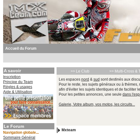
Accueil du Forum
A savoir
>> Le Club
>> Multi-Cross & 
Inscription
Les espaces
nord
&
sud
sont destinés aux discu
Principe du Team
Pour le reste, les sujets généraux ou à thèmes,
Règles & usages
afin d'éviter les sujets identiques et de faciliter 
Aide & Utilisation
Pour les petites annonces, une seule
dans l'es
Galerie, Votre album, vos motos, les circuits...
Le Forum
Mxteam
Navigation globale...
Sommaire Général