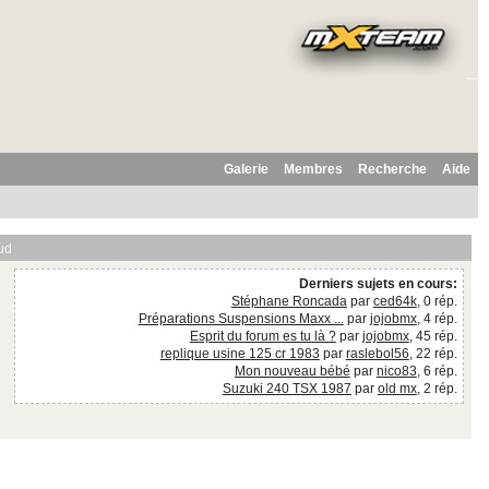
Galerie
Membres
Recherche
Aide
ud
Derniers sujets en cours:
Stéphane Roncada
par
ced64k
, 0 rép.
Préparations Suspensions Maxx ...
par
jojobmx
, 4 rép.
Esprit du forum es tu là ?
par
jojobmx
, 45 rép.
replique usine 125 cr 1983
par
raslebol56
, 22 rép.
Mon nouveau bébé
par
nico83
, 6 rép.
Suzuki 240 TSX 1987
par
old mx
, 2 rép.