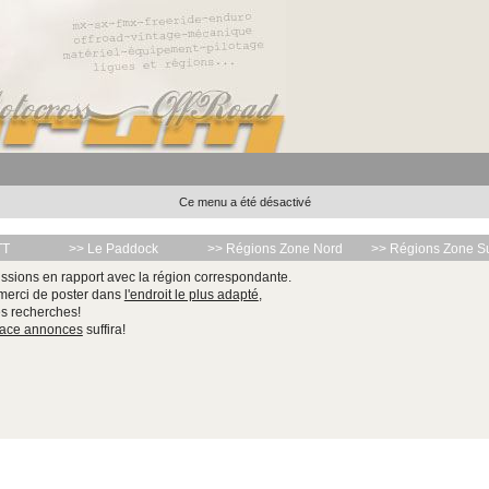
Ce menu a été désactivé
TT
>> Le Paddock
>> Régions Zone Nord
>> Régions Zone S
ssions en rapport avec la région correspondante.
 merci de poster dans
l'endroit le plus adapté
,
les recherches!
pace annonces
suffira!