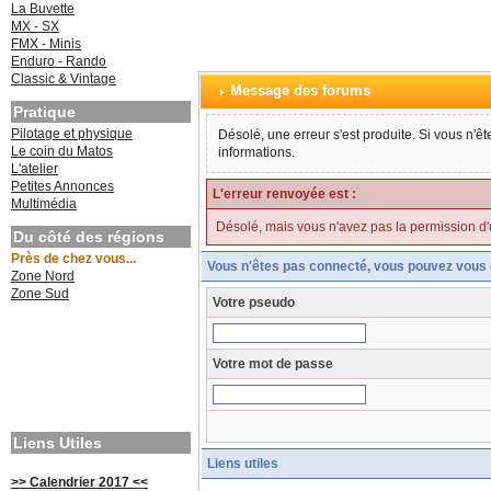
La Buvette
MX - SX
FMX - Minis
Enduro - Rando
Classic & Vintage
Message des forums
Pratique
Pilotage et physique
Désolé, une erreur s'est produite. Si vous n'ê
Le coin du Matos
informations.
L'atelier
Petites Annonces
L'erreur renvoyée est :
Multimédia
Désolé, mais vous n'avez pas la permission d'uti
Du côté des régions
Près de chez vous...
Vous n'êtes pas connecté, vous pouvez vous 
Zone Nord
Zone Sud
Votre pseudo
Votre mot de passe
Liens Utiles
Liens utiles
>> Calendrier 2017 <<