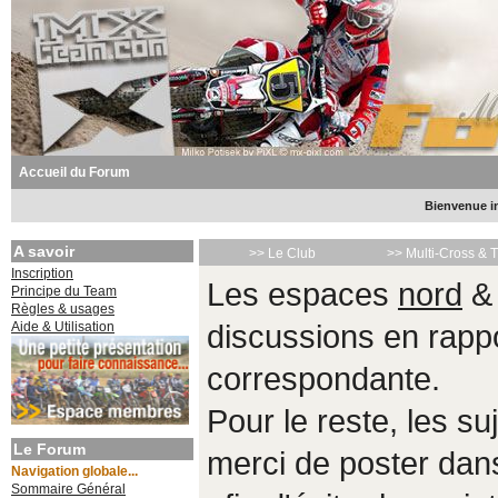
Accueil du Forum
Bienvenue in
A savoir
>> Le Club
>> Multi-Cross & 
Inscription
Les espaces
nord
Principe du Team
Règles & usages
Aide & Utilisation
discussions en rappo
correspondante.
Pour le reste, les s
Le Forum
merci de poster da
Navigation globale...
Sommaire Général