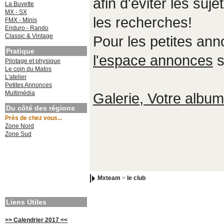
afin d'éviter les suje
La Buvette
MX - SX
les recherches!
FMX - Minis
Enduro - Rando
Classic & Vintage
Pour les petites an
Pratique
l'espace annonces
s
Pilotage et physique
Le coin du Matos
L'atelier
Petites Annonces
Multimédia
Galerie, Votre album,
Du côté des régions
Près de chez vous...
Zone Nord
Zone Sud
Mxteam
>
le club
Liens Utiles
>> Calendrier 2017 <<