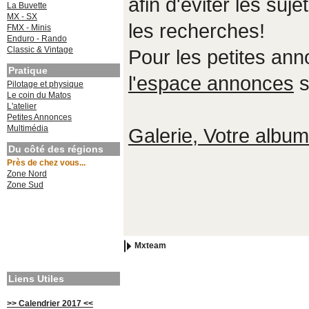
afin d'éviter les suje
La Buvette
MX - SX
les recherches!
FMX - Minis
Enduro - Rando
Classic & Vintage
Pour les petites an
Pratique
l'espace annonces
s
Pilotage et physique
Le coin du Matos
L'atelier
Petites Annonces
Multimédia
Galerie, Votre album,
Du côté des régions
Près de chez vous...
Zone Nord
Zone Sud
Mxteam
Liens Utiles
>> Calendrier 2017 <<