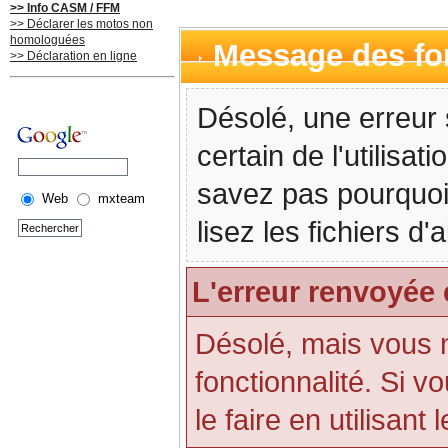
>> Info CASM / FFM
>> Déclarer les motos non
homologuées
Message des f
>> Déclaration en ligne
Désolé, une erreur 
certain de l'utilisa
savez pas pourquoi
Web
mxteam
lisez les fichiers d
L'erreur renvoyée 
Désolé, mais vous n'
fonctionnalité. Si 
le faire en utilisant 