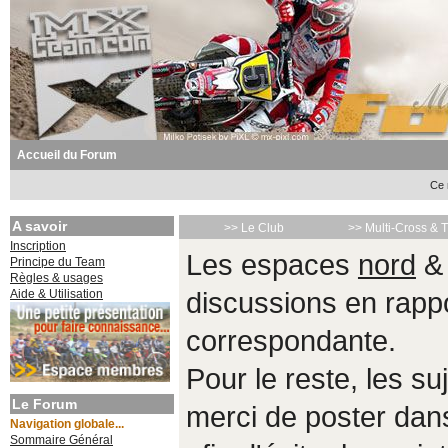
Accueil du Forum
Ce 
A savoir
>> Le Club
>> Multi-Cross & 
Inscription
Les espaces
nord
Principe du Team
Règles & usages
Aide & Utilisation
discussions en rappo
correspondante.
Pour le reste, les s
Le Forum
merci de poster da
Navigation globale...
Sommaire Général