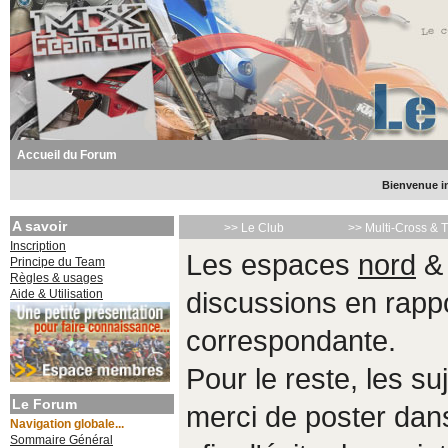
Accueil du Forum
Bienvenue in
A savoir
>> Le Club
>> Multi-Cross & 
Inscription
Les espaces
nord
Principe du Team
Règles & usages
Aide & Utilisation
discussions en rappo
correspondante.
Pour le reste, les s
Le Forum
merci de poster da
Navigation globale...
Sommaire Général