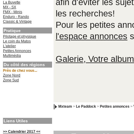
afin d'éviter les suje
La Buvette
MX - SX
les recherches!
FMX - Minis
Enduro - Rando
Classic & Vintage
Pour les petites an
Pratique
l'espace annonces
s
Pilotage et physique
Le coin du Matos
L'atelier
Petites Annonces
Multimédia
Galerie, Votre album,
Du côté des régions
Près de chez vous...
Zone Nord
Zone Sud
Mxteam
>
Le Paddock
>
Petites annonces
>
Liens Utiles
>> Calendrier 2017 <<