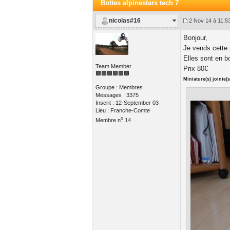
Bottes alpinestars tech 7
nicolas#16
2 Nov 14 à 11:5
Bonjour,
Je vends cette 
Elles sont en b
Team Member
Prix 80€
Miniature(s) jointe(s
Groupe : Membres
Messages : 3375
Inscrit : 12-September 03
Lieu : Franche-Comte
o
Membre n
14