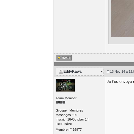
EddyKawa
13 Nov 14 à 12:
Je t'es envoyé
Team Member
Groupe : Membres
Messages : 90
Inscrit : 16-October 14
Lieu : Isère
o
Membre n
16977