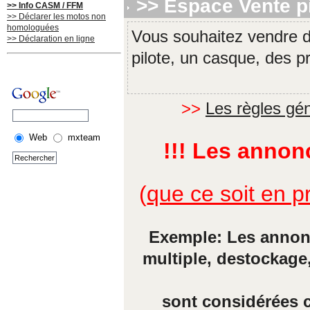
>> Espace Vente p
>> Info CASM / FFM
>> Déclarer les motos non
homologuées
Vous souhaitez vendre 
>> Déclaration en ligne
pilote, un casque, des pro
>>
Les règles gé
Web
mxteam
!!! Les anno
(
que ce soit en 
Exemple: Les annonc
multiple, destockage
sont considérées c