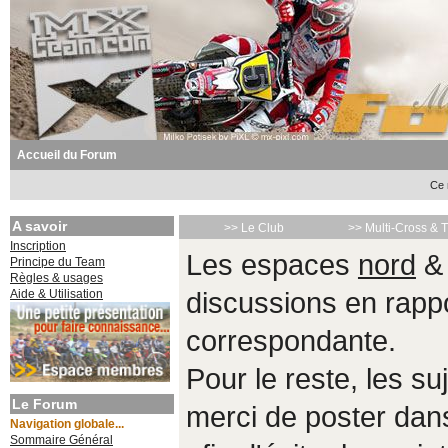
Accueil du Forum
Ce 
A savoir
>> Le Club
>> Multi-Cross & 
Inscription
Les espaces
nord
Principe du Team
Règles & usages
Aide & Utilisation
discussions en rappo
correspondante.
Pour le reste, les s
Le Forum
merci de poster da
Navigation globale...
Sommaire Général