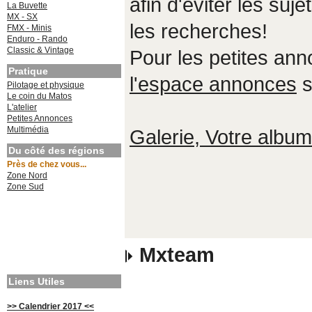
afin d'éviter les suje
La Buvette
MX - SX
les recherches!
FMX - Minis
Enduro - Rando
Classic & Vintage
Pour les petites an
Pratique
l'espace annonces
s
Pilotage et physique
Le coin du Matos
L'atelier
Petites Annonces
Multimédia
Galerie, Votre album,
Du côté des régions
Près de chez vous...
Zone Nord
Zone Sud
Mxteam
Liens Utiles
>> Calendrier 2017 <<