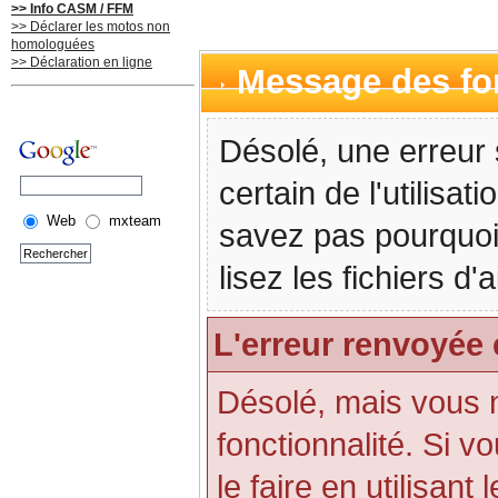
>> Info CASM / FFM
>> Déclarer les motos non
homologuées
>> Déclaration en ligne
Message des f
Désolé, une erreur 
certain de l'utilisa
Web
mxteam
savez pas pourquoi
lisez les fichiers d
L'erreur renvoyée 
Désolé, mais vous n'
fonctionnalité. Si 
le faire en utilisant 