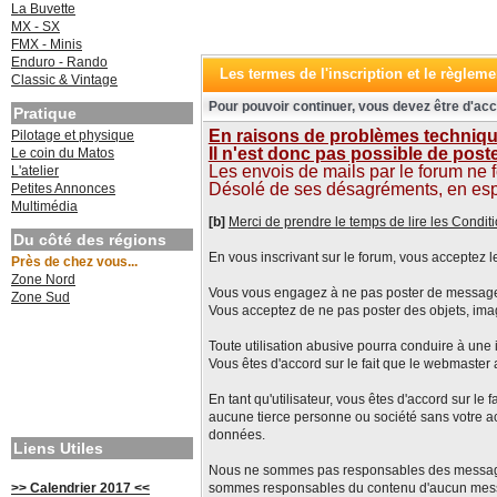
La Buvette
MX - SX
FMX - Minis
Enduro - Rando
Les termes de l'inscription et le règleme
Classic & Vintage
Pour pouvoir continuer, vous devez être d'acc
Pratique
En raisons de problèmes technique
Pilotage et physique
Il n'est donc pas possible de pos
Le coin du Matos
Les envois de mails par le forum ne 
L'atelier
Désolé de ses désagréments, en espéra
Petites Annonces
Multimédia
[b]
Merci de prendre le temps de lire les Conditi
Du côté des régions
En vous inscrivant sur le forum, vous acceptez le
Près de chez vous...
Zone Nord
Vous vous engagez à ne pas poster de messages i
Zone Sud
Vous acceptez de ne pas poster des objets, ima
Toute utilisation abusive pourra conduire à une i
Vous êtes d'accord sur le fait que le webmaster 
En tant qu'utilisateur, vous êtes d'accord sur 
aucune tierce personne ou société sans votre ac
données.
Liens Utiles
Nous ne sommes pas responsables des messages é
>> Calendrier 2017 <<
sommes responsables du contenu d'aucun mes