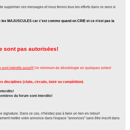
 de supprimer ces messages et nous ferons tous les efforts dans ce sens si
te les MAJUSCULES car c'est comme quand on CRIE et ce n'est pas la
e sont pas autorisées!
sont interdits aussi!!!
Un minimum de déontologie en quelques sortes!
disciplines (clubs, circuits, loisir ou compétition)
nterdits!
 membres du forum sont interdits!
tre signature. Dans ce cas, n'hésitez pas à faire un lien en retour!
ment mettre votre annonce dans l'espace "annonces" sans être inscrit dans