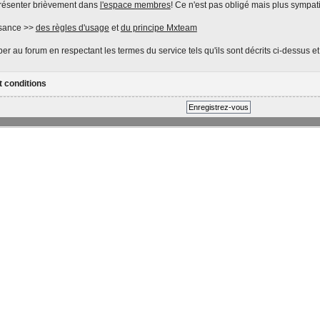
présenter brièvement dans
l'espace membres
! Ce n'est pas obligé mais plus sympat
ssance >>
des règles d'usage
et
du principe Mxteam
er au forum en respectant les termes du service tels qu'ils sont décrits ci-dessus e
t conditions