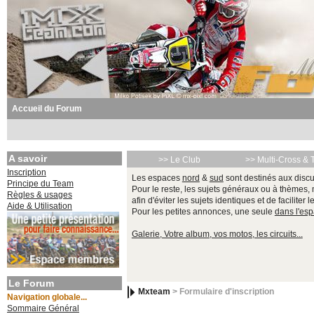
Accueil du Forum
A savoir
>> Le Club
>> Multi-Cross & 
Inscription
Les espaces
nord
&
sud
sont destinés aux discu
Principe du Team
Pour le reste, les sujets généraux ou à thèmes,
Règles & usages
afin d'éviter les sujets identiques et de faciliter 
Aide & Utilisation
Pour les petites annonces, une seule
dans l'es
Galerie, Votre album, vos motos, les circuits...
Le Forum
Mxteam
> Formulaire d'inscription
Navigation globale...
Sommaire Général