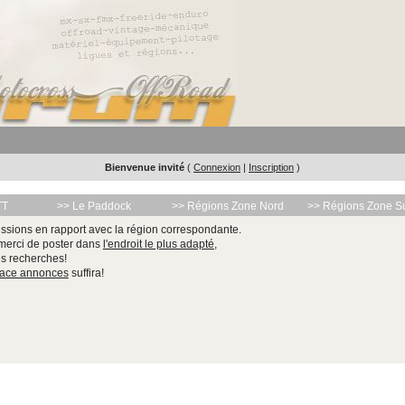
Bienvenue invité
(
Connexion
|
Inscription
)
TT
>> Le Paddock
>> Régions Zone Nord
>> Régions Zone S
ssions en rapport avec la région correspondante.
 merci de poster dans
l'endroit le plus adapté
,
les recherches!
pace annonces
suffira!