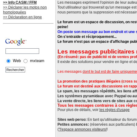
>> Info CASM / FFM
Les messages expriment l'opinion de leur auteu
>> Déclarer les motos non
Tout utilisateur qui trouverait qu'un message e
homologuées
nous pensons que la suppression est nécessair
>> Déclaration en ligne
Le forum est un espace de discussion, on rest
peine!
On poste son message au bon endroit et une se
On s'entraide et réciproquement...
Le forum n'est pas un espace d'affichage publi
Les messages publicitaires 
(En résumé: pas de publicité ni de ventes prof
Web
mxteam
Il existe des solutions pour vendre en ligne et d
Les messages
dont le but est de faire uniqueme
La promotion des pratiques illégales (cross sur 
Le forum est destiné aux discussions en rappor
Le spam, les messages répétitifs, les liens aff
Les systèmes pyramidaux avec Paypal ou autre
La vente directe, les liens vers de sites aux 
Tous les messages contraires à ces règles
Pour plus de détails, voir
les règles d'usage
Sites web perso:
En tant qu'utilisateur du forum,
Petites annonces:
(réservées aux particuliers)
(
"l'espace annonces visiteurs!
!