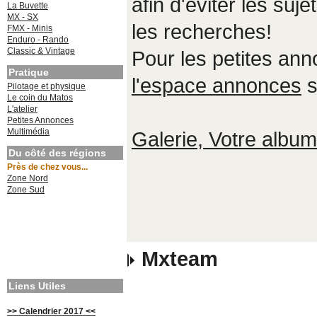
afin d'éviter les suje
La Buvette
MX - SX
les recherches!
FMX - Minis
Enduro - Rando
Classic & Vintage
Pour les petites an
Pratique
l'espace annonces
s
Pilotage et physique
Le coin du Matos
L'atelier
Petites Annonces
Multimédia
Galerie, Votre album,
Du côté des régions
Près de chez vous...
Zone Nord
Zone Sud
Mxteam
Liens Utiles
>> Calendrier 2017 <<