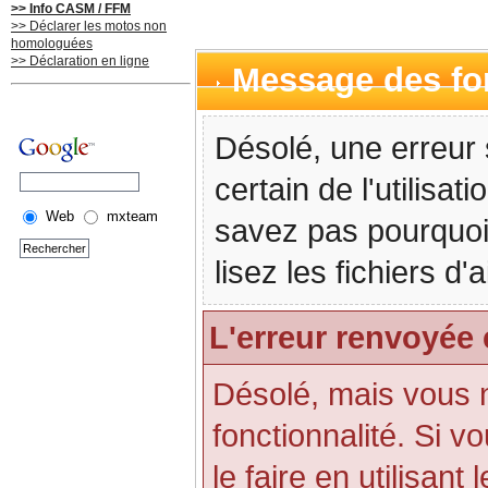
>> Info CASM / FFM
>> Déclarer les motos non
homologuées
>> Déclaration en ligne
Message des f
Désolé, une erreur 
certain de l'utilisa
Web
mxteam
savez pas pourquoi
lisez les fichiers d
L'erreur renvoyée 
Désolé, mais vous n'
fonctionnalité. Si 
le faire en utilisant 