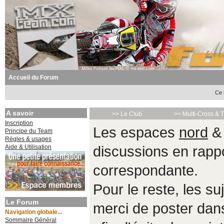
Accueil du Forum
Ce 
A savoir
>> Le Club
>> Multi-Cross & 
Inscription
Les espaces
nord
Principe du Team
Règles & usages
Aide & Utilisation
discussions en rappo
correspondante.
Pour le reste, les s
Le Forum
merci de poster da
Navigation globale...
Sommaire Général