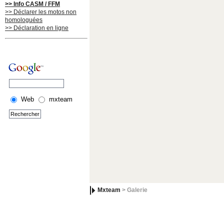
>> Info CASM / FFM
>> Déclarer les motos non
homologuées
>> Déclaration en ligne
Web
mxteam
Mxteam
> Galerie