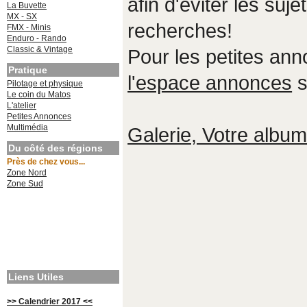
afin d'éviter les suje
La Buvette
MX - SX
recherches!
FMX - Minis
Enduro - Rando
Classic & Vintage
Pour les petites an
Pratique
l'espace annonces
s
Pilotage et physique
Le coin du Matos
L'atelier
Petites Annonces
Multimédia
Galerie, Votre album,
Du côté des régions
Près de chez vous...
Zone Nord
Zone Sud
Liens Utiles
>> Calendrier 2017 <<