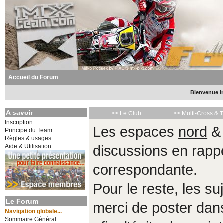
Accueil du Forum
Bienvenue in
A savoir
>> Le Club
>> Multi-Cross & 
Inscription
Les espaces
nord
Principe du Team
Règles & usages
Aide & Utilisation
discussions en rappo
correspondante.
Pour le reste, les s
Le Forum
merci de poster da
Navigation globale...
Sommaire Général