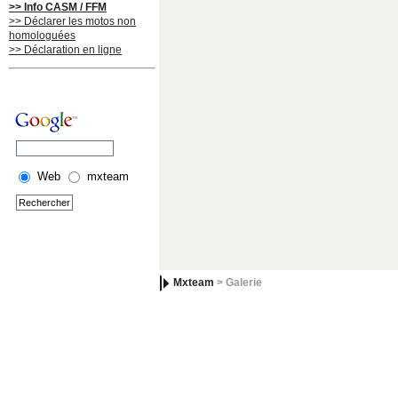
>> Info CASM / FFM
>> Déclarer les motos non
homologuées
>> Déclaration en ligne
Web
mxteam
Mxteam
> Galerie