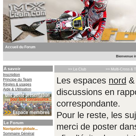
Accueil du Forum
Bienvenue in
A savoir
>> Le Club
>> Multi-Cross & 
Inscription
Les espaces
nord
Principe du Team
Règles & usages
Aide & Utilisation
discussions en rappo
correspondante.
Pour le reste, les s
Le Forum
merci de poster da
Navigation globale...
Sommaire Général