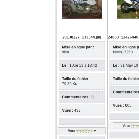
20130227_133344.jpg
24853_124264407
Mise en ligne par :
Mise en ligne p
slim
kevin13260
Le :
1 Apr 13 à 18:42
Le :
31 May 10 
Taille du fichier :
Taille du fichier
79.89 Ko
Commentaires
Commentaires :
0
Vues :
605
Vues :
493
Vote
Vote