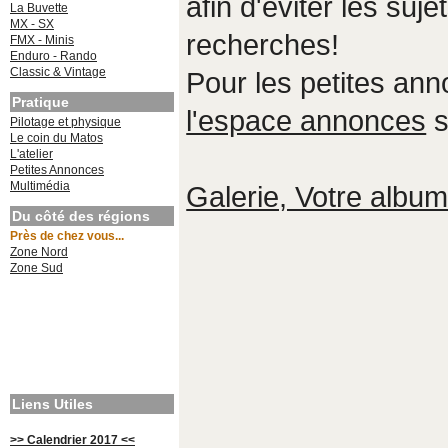
afin d'éviter les suje
La Buvette
MX - SX
recherches!
FMX - Minis
Enduro - Rando
Classic & Vintage
Pour les petites an
Pratique
l'espace annonces
s
Pilotage et physique
Le coin du Matos
L'atelier
Petites Annonces
Multimédia
Galerie, Votre album,
Du côté des régions
Près de chez vous...
Zone Nord
Zone Sud
Liens Utiles
>> Calendrier 2017 <<