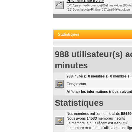
Provence-Côte-d'Azur
(04)Alpes-hte-Provence(05)Htes-Alpes(06)Al
(13)Bouches-du-Rhône(83)Var(84)Vaucluse
Statistiques
988 utilisateur(s) a
minutes
988
invité(s),
0
membre(s),
0
membre(s) 
Google.com
Afficher les informations triées suivant
Statistiques
Nos membres ont écrit un total de
58449
Nous avons
14533
membres inscrits
Le membre le plus récent est
Benji250
Le nombre maximum d'utilisateurs en li