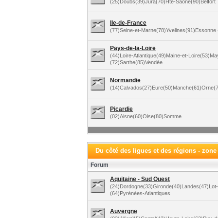
(25)Doubs(39)Jura(70)Hte-Saône(90)Belfort
Ile-de-France
(77)Seine-et-Marne(78)Yvelines(91)Essonne +
Pays-de-la-Loire
(44)Loire-Atlantique(49)Maine-et-Loire(53)M
(72)Sarthe(85)Vendée
Normandie
(14)Calvados(27)Eure(50)Manche(61)Orne(7
Picardie
(02)Aisne(60)Oise(80)Somme
Du côté des ligues et des régions - zone
Forum
Aquitaine - Sud Ouest
(24)Dordogne(33)Gironde(40)Landes(47)Lot
(64)Pyrénées-Atlantiques
Auvergne