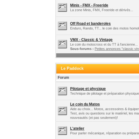
Minis - FMX - Freeride
La zone Minis, FMX, Freeride et dérivés...
Off Road et banderoles
Enduro, Rando, TT... le coin des motos homo
VMX - Classic & Vintage
Le coin du motocross et du TT à l'ancienne...
Sous-forums :
Petites annonces "classic vint
Le Paddock
Forum
Pilotage et physique
Technique de pilotage et préparation physique.
Le coin du Matos
Aide au choix... Motos, accessoires & équipe
Test, avis ou questions sur le matériel, les m
nouveautés (et pas seulement)!
L'atelier
Pour parler mécanique, réparation ou préparat