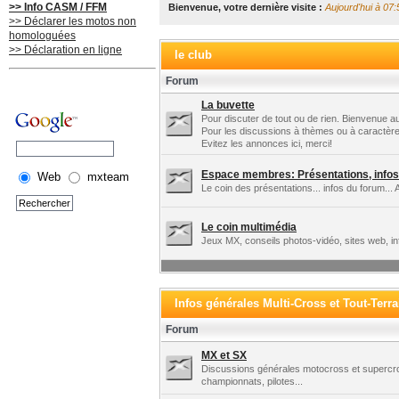
>> Info CASM / FFM
Bienvenue, votre dernière visite :
Aujourd'hui à 07:
>> Déclarer les motos non
homologuées
>> Déclaration en ligne
le club
Forum
La buvette
Pour discuter de tout ou de rien. Bienvenue au
Pour les discussions à thèmes ou à caractère
Evitez les annonces ici, merci!
Espace membres: Présentations, infos 
Web
mxteam
Le coin des présentations... infos du forum... 
Le coin multimédia
Jeux MX, conseils photos-vidéo, sites web, in
Infos générales Multi-Cross et Tout-Terra
Forum
MX et SX
Discussions générales motocross et supercros
championnats, pilotes...