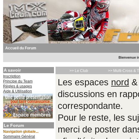
Accueil du Forum
Bienvenue in
A savoir
>> Le Club
>> Multi-Cross & 
Inscription
Les espaces
nord
Principe du Team
Règles & usages
Aide & Utilisation
discussions en rappo
correspondante.
Pour le reste, les s
Le Forum
merci de poster da
Navigation globale...
Sommaire Général