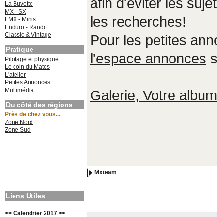
afin d'éviter les suje
La Buvette
MX - SX
les recherches!
FMX - Minis
Enduro - Rando
Classic & Vintage
Pour les petites an
Pratique
l'espace annonces
s
Pilotage et physique
Le coin du Matos
L'atelier
Petites Annonces
Multimédia
Galerie, Votre album,
Du côté des régions
Près de chez vous...
Zone Nord
Zone Sud
Mxteam
Liens Utiles
>> Calendrier 2017 <<