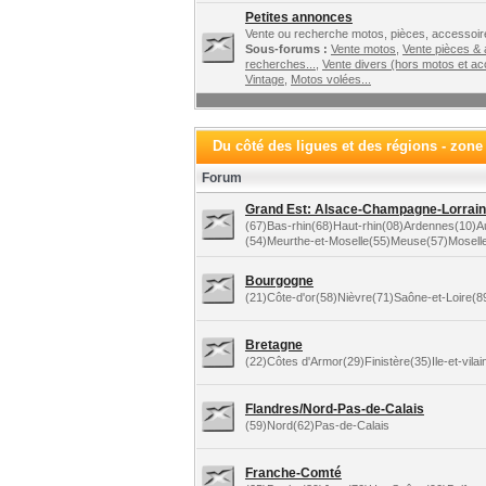
Petites annonces
Vente ou recherche motos, pièces, accessoire
Sous-forums :
Vente motos
,
Vente pièces &
recherches...
,
Vente divers (hors motos et ac
Vintage
,
Motos volées...
Du côté des ligues et des régions - zone
Forum
Grand Est: Alsace-Champagne-Lorraine
(67)Bas-rhin(68)Haut-rhin(08)Ardennes(10)
(54)Meurthe-et-Moselle(55)Meuse(57)Mosell
Bourgogne
(21)Côte-d'or(58)Nièvre(71)Saône-et-Loire(
Bretagne
(22)Côtes d'Armor(29)Finistère(35)Ile-et-vila
Flandres/Nord-Pas-de-Calais
(59)Nord(62)Pas-de-Calais
Franche-Comté