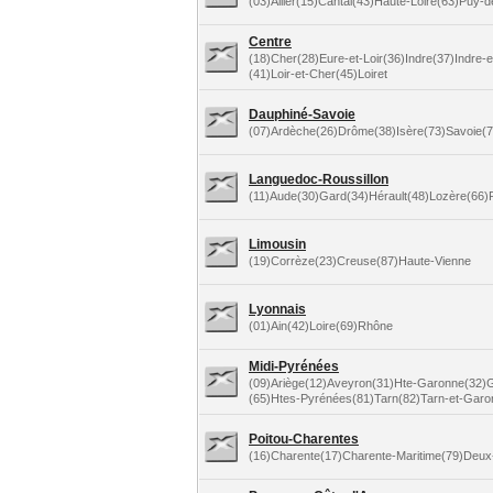
(03)Allier(15)Cantal(43)Haute-Loire(63)Puy
Centre
(18)Cher(28)Eure-et-Loir(36)Indre(37)Indre-e
(41)Loir-et-Cher(45)Loiret
Dauphiné-Savoie
(07)Ardèche(26)Drôme(38)Isère(73)Savoie(
Languedoc-Roussillon
(11)Aude(30)Gard(34)Hérault(48)Lozère(66)
Limousin
(19)Corrèze(23)Creuse(87)Haute-Vienne
Lyonnais
(01)Ain(42)Loire(69)Rhône
Midi-Pyrénées
(09)Ariège(12)Aveyron(31)Hte-Garonne(32)G
(65)Htes-Pyrénées(81)Tarn(82)Tarn-et-Garo
Poitou-Charentes
(16)Charente(17)Charente-Maritime(79)Deux