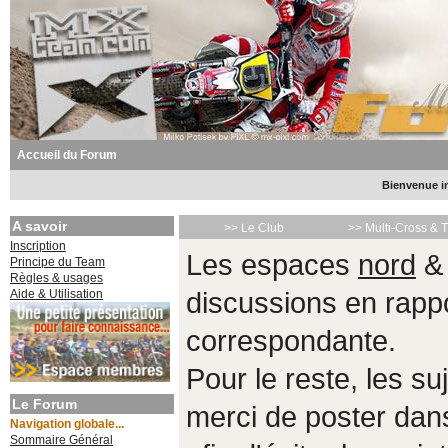
Accueil du Forum
Bienvenue in
A savoir
>> Le Club
>> Multi-Cross & 
Inscription
Les espaces
nord
Principe du Team
Règles & usages
Aide & Utilisation
discussions en rappo
correspondante.
Pour le reste, les s
Le Forum
merci de poster da
Navigation globale...
Sommaire Général