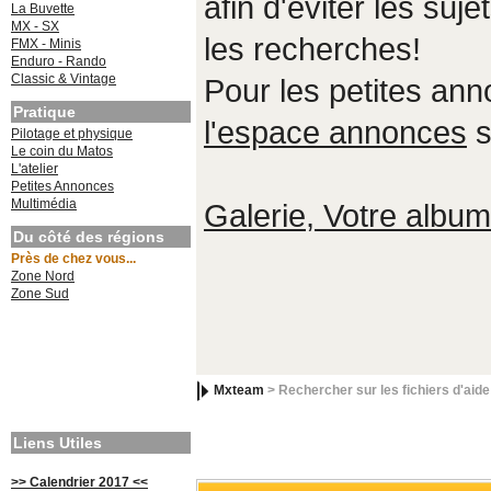
afin d'éviter les suje
La Buvette
MX - SX
les recherches!
FMX - Minis
Enduro - Rando
Classic & Vintage
Pour les petites an
Pratique
l'espace annonces
s
Pilotage et physique
Le coin du Matos
L'atelier
Petites Annonces
Multimédia
Galerie, Votre album,
Du côté des régions
Près de chez vous...
Zone Nord
Zone Sud
Mxteam
> Rechercher sur les fichiers d'aide
Liens Utiles
>> Calendrier 2017 <<