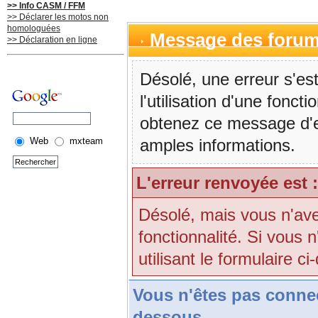
>> Info CASM / FFM
>> Déclarer les motos non
homologuées
Message des foru
>> Déclaration en ligne
Désolé, une erreur s'est
l'utilisation d'une fonc
obtenez ce message d'err
Web
mxteam
amples informations.
L'erreur renvoyée est :
Désolé, mais vous n'avez
fonctionnalité. Si vous 
utilisant le formulaire ci
Vous n'êtes pas conne
dessous.