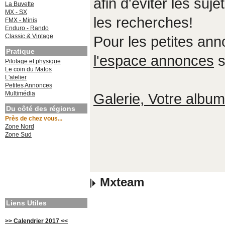
afin d'éviter les suje
La Buvette
MX - SX
les recherches!
FMX - Minis
Enduro - Rando
Classic & Vintage
Pour les petites an
Pratique
l'espace annonces
s
Pilotage et physique
Le coin du Matos
L'atelier
Petites Annonces
Multimédia
Galerie, Votre album,
Du côté des régions
Près de chez vous...
Zone Nord
Zone Sud
Mxteam
Liens Utiles
>> Calendrier 2017 <<