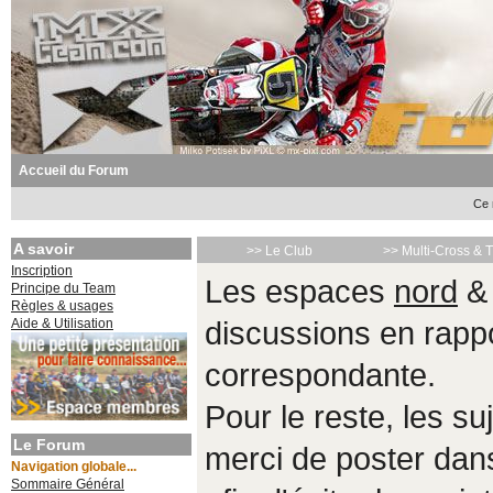
Accueil du Forum
Ce 
A savoir
>> Le Club
>> Multi-Cross & 
Inscription
Les espaces
nord
Principe du Team
Règles & usages
Aide & Utilisation
discussions en rappo
correspondante.
Pour le reste, les s
Le Forum
merci de poster da
Navigation globale...
Sommaire Général