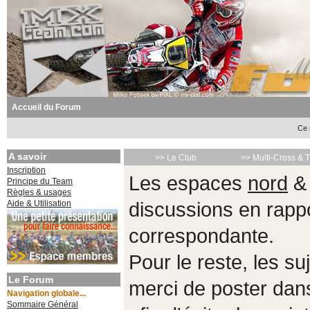
Accueil du Forum
Ce 
A savoir
>> Le Club
>> Multi-Cross & 
Inscription
Les espaces
nord
Principe du Team
Règles & usages
Aide & Utilisation
discussions en rappo
correspondante.
Pour le reste, les s
Le Forum
merci de poster da
Navigation globale...
Sommaire Général