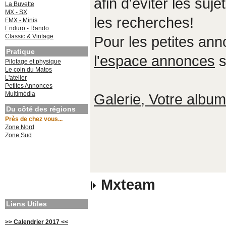
afin d'éviter les suje
La Buvette
MX - SX
les recherches!
FMX - Minis
Enduro - Rando
Classic & Vintage
Pour les petites an
Pratique
l'espace annonces
s
Pilotage et physique
Le coin du Matos
L'atelier
Petites Annonces
Multimédia
Galerie, Votre album,
Du côté des régions
Près de chez vous...
Zone Nord
Zone Sud
Mxteam
Liens Utiles
>> Calendrier 2017 <<