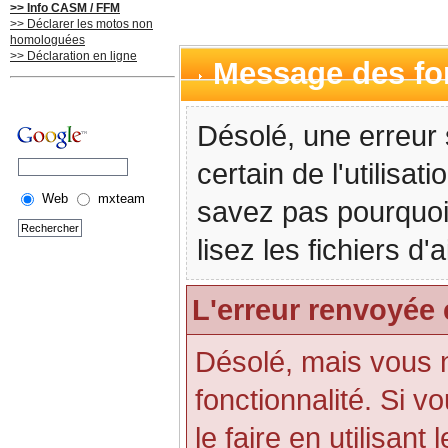
>> Info CASM / FFM
>> Déclarer les motos non
homologuées
>> Déclaration en ligne
Message des f
Désolé, une erreur 
certain de l'utilisa
Web
mxteam
savez pas pourquoi
lisez les fichiers d
L'erreur renvoyée 
Désolé, mais vous n'
fonctionnalité. Si 
le faire en utilisant 