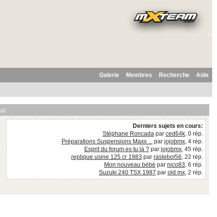
Galerie
Membres
Recherche
Aide
ud
Derniers sujets en cours:
Stéphane Roncada
par
ced64k
, 0 rép.
Préparations Suspensions Maxx ...
par
jojobmx
, 4 rép.
Esprit du forum es tu là ?
par
jojobmx
, 45 rép.
replique usine 125 cr 1983
par
raslebol56
, 22 rép.
Mon nouveau bébé
par
nico83
, 6 rép.
Suzuki 240 TSX 1987
par
old mx
, 2 rép.