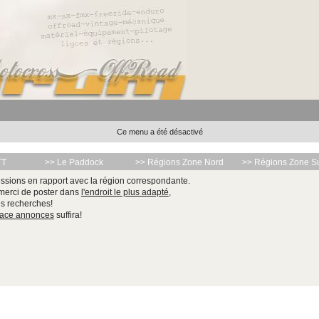
Ce menu a été désactivé
TT
>> Le Paddock
>> Régions Zone Nord
>> Régions Zone S
ssions en rapport avec la région correspondante.
 merci de poster dans
l'endroit le plus adapté
,
les recherches!
pace annonces
suffira!