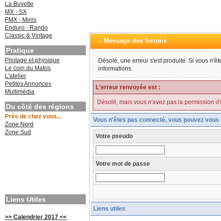
La Buvette
MX - SX
FMX - Minis
Enduro - Rando
Classic & Vintage
Message des forums
Pratique
Pilotage et physique
Désolé, une erreur s'est produite. Si vous n'ê
Le coin du Matos
informations.
L'atelier
Petites Annonces
L'erreur renvoyée est :
Multimédia
Désolé, mais vous n'avez pas la permission d'uti
Du côté des régions
Près de chez vous...
Vous n'êtes pas connecté, vous pouvez vous 
Zone Nord
Zone Sud
Votre pseudo
Votre mot de passe
Liens Utiles
Liens utiles
>> Calendrier 2017 <<