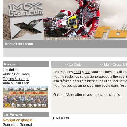
Accueil du Forum
A savoir
>> Le Club
>> Multi-Cross & 
Inscription
Les espaces
nord
&
sud
sont destinés aux discu
Principe du Team
Pour le reste, les sujets généraux ou à thèmes,
Règles & usages
afin d'éviter les sujets identiques et de faciliter 
Aide & Utilisation
Pour les petites annonces, une seule
dans l'es
Galerie, Votre album, vos motos, les circuits...
Le Forum
Mxteam
Navigation globale...
Sommaire Général