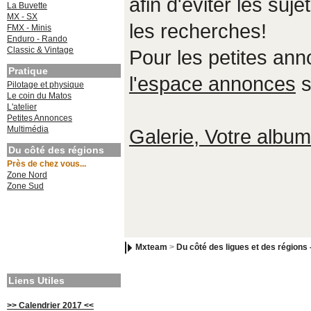
afin d'éviter les suje
La Buvette
MX - SX
les recherches!
FMX - Minis
Enduro - Rando
Classic & Vintage
Pour les petites an
Pratique
l'espace annonces
s
Pilotage et physique
Le coin du Matos
L'atelier
Petites Annonces
Multimédia
Galerie, Votre album,
Du côté des régions
Près de chez vous...
Zone Nord
Zone Sud
Mxteam
>
Du côté des ligues et des régions 
Liens Utiles
>> Calendrier 2017 <<