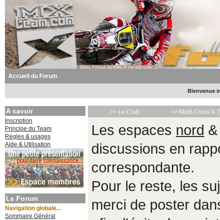
Accueil du Forum
Bienvenue in
A savoir
>> Le Club
>> Multi-Cross & 
Inscription
Les espaces
nord
Principe du Team
Règles & usages
Aide & Utilisation
discussions en rappo
correspondante.
Pour le reste, les s
Le Forum
merci de poster da
Navigation globale...
Sommaire Général