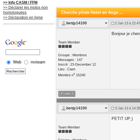
>> Info CASM / FFM
>> Déclarer les motos non
Cherche pilote Hotot en Auge ...
homologuées
>> Déclaration en ligne
benjy14100
2 Jan 13 à 22:4
Bonjour je cher
Team Member
Groupe : Membres
Messages : 147
Web
mxteam
Inscrit : 23-December 12
Lieu : Caen
o
Membre n
15240
benjy14100
3 Jan 13 à 14:3
PETIT UP;)
Team Member