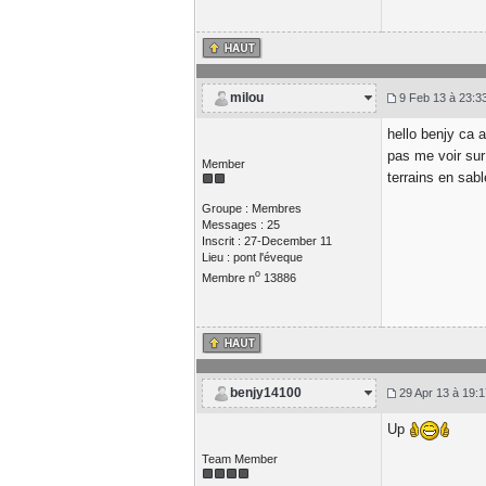
milou
9 Feb 13 à 23:3
hello benjy ca a
pas me voir sur
Member
terrains en sab
Groupe : Membres
Messages : 25
Inscrit : 27-December 11
Lieu : pont l'éveque
o
Membre n
13886
benjy14100
29 Apr 13 à 19:1
Up
Team Member