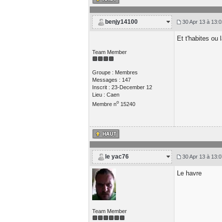
benjy14100
30 Apr 13 à 13:0
Et t'habites ou 
Team Member
Groupe : Membres
Messages : 147
Inscrit : 23-December 12
Lieu : Caen
o
Membre n
15240
le yac76
30 Apr 13 à 13:0
Le havre
Team Member