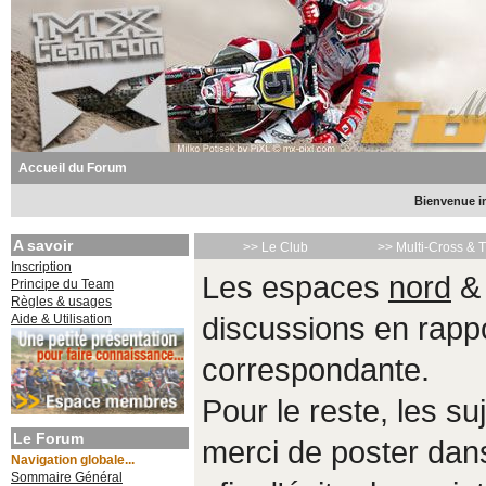
Accueil du Forum
Bienvenue in
A savoir
>> Le Club
>> Multi-Cross & 
Inscription
Les espaces
nord
Principe du Team
Règles & usages
Aide & Utilisation
discussions en rappo
correspondante.
Pour le reste, les s
Le Forum
merci de poster da
Navigation globale...
Sommaire Général