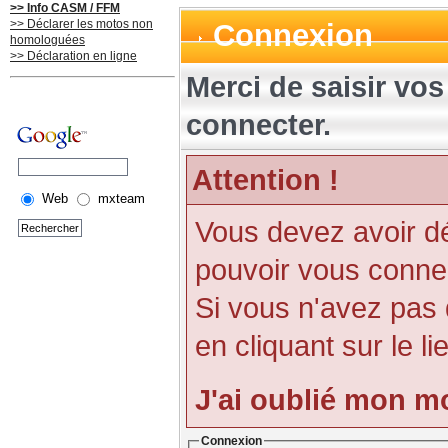
>> Info CASM / FFM
>> Déclarer les motos non
Connexion
homologuées
>> Déclaration en ligne
Merci de saisir vo
connecter.
Attention !
Web
mxteam
Vous devez avoir d
pouvoir vous conne
Si vous n'avez pas
en cliquant sur le li
J'ai oublié mon m
Connexion