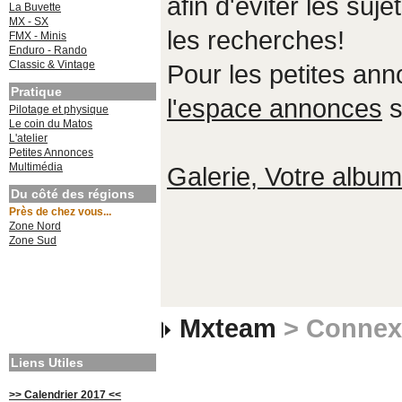
afin d'éviter les suje
La Buvette
MX - SX
les recherches!
FMX - Minis
Enduro - Rando
Classic & Vintage
Pour les petites an
Pratique
l'espace annonces
s
Pilotage et physique
Le coin du Matos
L'atelier
Petites Annonces
Multimédia
Galerie, Votre album,
Du côté des régions
Près de chez vous...
Zone Nord
Zone Sud
Mxteam
> Connex
Liens Utiles
>> Calendrier 2017 <<