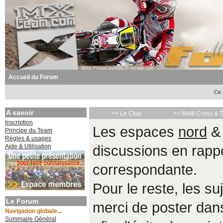
Accueil du Forum
Ce 
A savoir
>> Le Club
>> Multi-Cross & 
Inscription
Les espaces
nord
Principe du Team
Règles & usages
Aide & Utilisation
discussions en rappo
correspondante.
Pour le reste, les s
Le Forum
merci de poster da
Navigation globale...
Sommaire Général