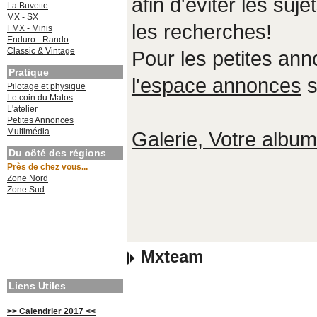
afin d'éviter les suje
La Buvette
MX - SX
les recherches!
FMX - Minis
Enduro - Rando
Classic & Vintage
Pour les petites an
Pratique
l'espace annonces
s
Pilotage et physique
Le coin du Matos
L'atelier
Petites Annonces
Multimédia
Galerie, Votre album,
Du côté des régions
Près de chez vous...
Zone Nord
Zone Sud
Mxteam
Liens Utiles
>> Calendrier 2017 <<