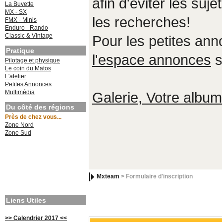
afin d'éviter les suje
La Buvette
MX - SX
les recherches!
FMX - Minis
Enduro - Rando
Classic & Vintage
Pour les petites an
Pratique
l'espace annonces
s
Pilotage et physique
Le coin du Matos
L'atelier
Petites Annonces
Multimédia
Galerie, Votre album,
Du côté des régions
Près de chez vous...
Zone Nord
Zone Sud
Mxteam
> Formulaire d'inscription
Liens Utiles
>> Calendrier 2017 <<