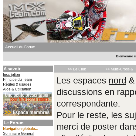
Accueil du Forum
Bienvenue in
A savoir
>> Le Club
>> Multi-Cross & 
Inscription
Les espaces
nord
Principe du Team
Règles & usages
Aide & Utilisation
discussions en rappo
correspondante.
Pour le reste, les s
Le Forum
merci de poster da
Navigation globale...
Sommaire Général